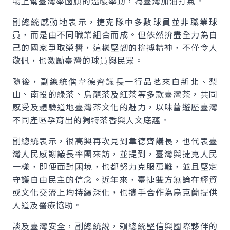
場上幫臺灣舉國旗的溫暖舉動，為臺灣加油打氣。
副總統感動地表示，捷克隊中多數球員並非職業球
員，而是由不同職業組合而成。但依然拚盡全力為自
己的國家爭取榮譽，這樣堅韌的拚搏精神，不僅令人
敬佩，也激勵臺灣的球員與民眾。
隨後，副總統偕韋德齊議長一行品茗來自新北、梨
山、南投的綠茶、烏龍茶及紅茶等多款臺灣茶，共同
感受及體驗道地臺灣茶文化的魅力，以味蕾遊歷臺灣
不同產區孕育出的獨特茶香與人文底蘊。
副總統表示，很高興再次見到韋德齊議長，也代表臺
灣人民感謝議長率團來訪，並提到，臺灣與捷克人民
一樣，即便面對困境，也都努力克服萬難，並且堅定
守護自由民主的信念。近年來，臺捷雙方無論在經貿
或文化交流上均持續深化，也攜手合作為烏克蘭提供
人道及醫療協助。
談及臺灣安全，副總統說，賴總統堅信與國際夥伴的