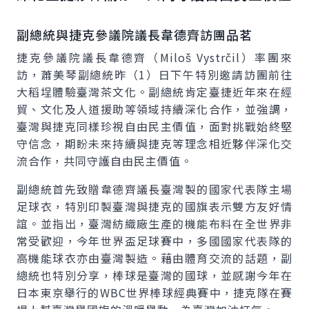
副總統與捷克參議院議長韋德齊訪團品茗
捷克參議院議長韋德齊（Miloš Vystrčil）率團來
訪，蕭美琴副總統昨（1）日下午特別邀請訪團前往
大稻埕體驗臺灣茶文化。副總統肯定臺捷近年來在經
貿、文化及人道援助等領域持續深化合作，並強調，
臺灣與捷克同樣珍視自由民主價值，面對挑戰始終堅
守信念，期盼未來持續與捷克等理念相近夥伴深化交
流合作，共同守護自由民主價值。
副總統首先致贈韋德齊議長臺灣製的國家代表隊主場
足球衣，特別印製臺灣與捷克的國旗表示雙方友好情
誼。並指出，臺灣紡織廠生產的機能布料在全世界非
常受歡迎，今年世界盃足球賽中，多國國家代表隊的
高機能球衣亦由臺灣製造。藉由體育交流的話題，副
總統也特別分享，棒球是臺灣的國球，並感謝今年在
日本東京舉行的WBC世界棒球經典賽中，捷克隊在賽