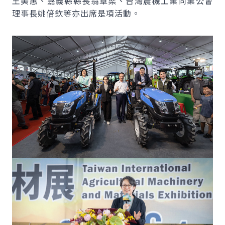
王美惠、嘉義縣縣長翁章梁、台灣農機工業同業公會
理事長姚倍欽等亦出席是項活動。