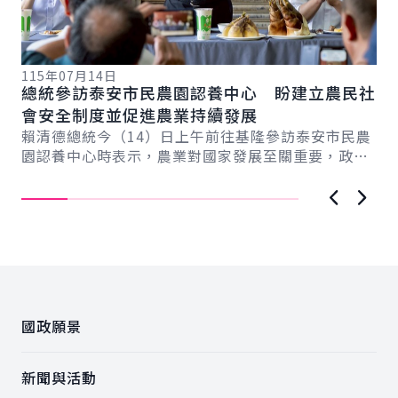
115年07月14日
11
總統參訪泰安市民農園認養中心 盼建立農民社
總
系
會安全制度並促進農業持續發展
臺
新戰
賴清德總統今（14）日上午前往基隆參訪泰安市民農
賴
記
園認養中心時表示，農業對國家發展至關重要，政府
出
持續建立農民社會安全制度，推動多項照顧農民的
候
社...
上一張圖
下一
:::
國政願景
新聞與活動