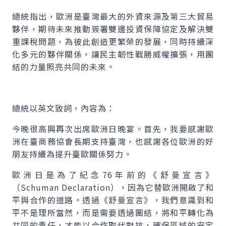
總統指出，歐洲是臺灣最大的外資來源及第三大貿易
夥伴，期待未來推動簽署雙邊投資保障協定及解決雙
重課稅問題，為彼此創造更繁榮的發展，同時持續深
化多元的夥伴關係，讓民主韌性戰勝威權擴張，用團
結的力量照亮共同的未來。
總統以英文致詞，內容為：
今晚很高興再次出席歐洲日晚宴。首先，我要感謝歐
洲在臺商務協會長期支持臺灣，也感謝各位歐洲的好
朋友持續為提升臺歐關係努力。
歐洲日是為了紀念76年前的《舒曼宣言》
（Schuman Declaration），因為它替歐洲開啟了和
平與合作的道路。透過《舒曼宣言》，我們意識到和
平不是理所當然，而是需要透過團結，將和平轉化為
共同的責任，才能以合作取代對抗，確保區域的安定