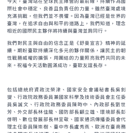
今天，臺灣站在全球民主陣營的最前線，持續作為國
際社會中穩定、良善且負責任的力量。雖然臺灣處境
充滿挑戰，但我們並不畏懼。因為臺灣已經是世界的
臺灣，在追求自由與和平的道路上，我們知道，理念
相近的國際民主夥伴將持續與臺灣並肩同行。
我們對民主與自由的信念正是《舒曼宣言》精神的延
續。期盼臺歐持續深化多元的夥伴關係，讓民主的韌
性戰勝威權的擴張，用團結的力量照亮我們共同的未
來。祝福今天活動圓滿成功，臺歐友誼長存。
包括總統府資政沈榮津、國家安全會議秘書長吳釗
燮、行政院政務委員兼國家科學及技術委員會主任委
員吳誠文、行政院政務委員陳時中、內政部長劉世
芳、外交部長林佳龍、國防部長顧立雄、環境部長彭
啓明、數位發展部長林宜敬、國家通訊傳播委員會代
理主任委員陳崇樹、臺中市長盧秀燕、歐洲在臺商務