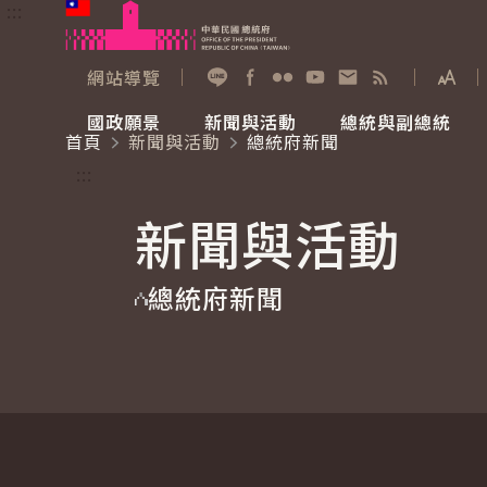
:::
跳到主要內容
中華民國總統府
網站導覽
展開
加入好友
Facebook
Flickr
YouTube
寫信給總統
RSS
國政願景
新聞與活動
總統與副總統
首頁
新聞與活動
總統府新聞
國政願景
新聞與活動
總統與副總統
參觀總統府
:::
新聞與活動
國家氣候變遷對策委員會
總統府新聞
賴清德總統
參觀資訊
總統府新聞
重要談話
影音頻道