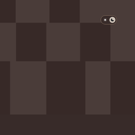
淺色模式
深色模式
防衛韌性委員會
動行程
歷任總統與副總統
展覽