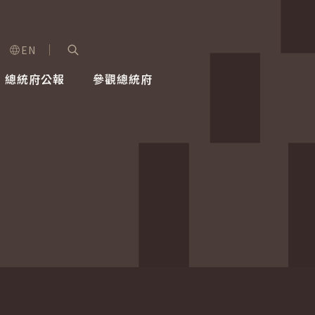
EN
字級選單
展開關鍵字搜尋
總統府公報
參觀總統府
健康台灣推動委員會
總統令
蕭美琴副總統
建築風華
全社會
每日活
行憲後
總統府
外交
網路相簿
國防