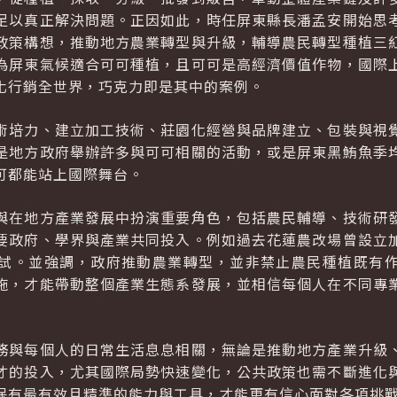
足以真正解決問題。正因如此，時任屏東縣長潘孟安開始思
政策構想，推動地方農業轉型與升級，輔導農民轉型種植三
為屏東氣候適合可可種植，且可可是高經濟價值作物，國際
化行銷全世界，巧克力即是其中的案例。
術培力、建立加工技術、莊園化經營與品牌建立、包裝與視
是地方政府舉辦許多與可可相關的活動，或是屏東黑鮪魚季
可都能站上國際舞台。
與在地方產業發展中扮演重要角色，包括農民輔導、技術研
要政府、學界與產業共同投入。例如過去花蓮農改場曾設立
試。並強調，政府推動農業轉型，並非禁止農民種植既有
施，才能帶動整個產業生態系發展，並相信每個人在不同專
務與每個人的日常生活息息相關，無論是推動地方產業升級
才的投入，尤其國際局勢快速變化，公共政策也需不斷進化
保有最有效且精準的能力與工具，才能更有信心面對各項挑