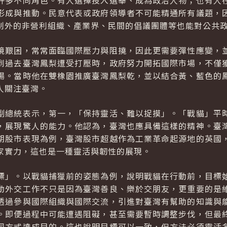
許多不同角色。有人選擇投入選舉、成為政治人物；也有人
形成與推動。民意代表或政府領導者不可能精通所有議題，
制外的非營利組織、產業界、民間的倡議團體等也能對公共
境艱困，常常面臨國際壓力與阻撓，因此更需要彈性應變，
到過去臺灣鳳梨遭受打壓時，政府努力開拓國際市場，不僅
場。當時他在雙橡園推廣臺灣鳳梨乾，並以結合黃、藍色的
人關注臺灣。
副總統表示，第一，「保持靈活、難以捉摸」。「戰貓」平
，展現驚人的能力。他認為，臺灣也應具備這樣的精神。臺
期股市表現為例，臺灣股市超越作為工業革命起源地的英國
家實力，這也是一種靈活與韌性的展現。
標」。以戰貓捕獵前的姿態為例，說明戰貓在行動前，目標
動外交工作不只是因為臺灣善良、樂於交朋友，更重要的是
透過參與國際組織與國際交流，引進對臺灣有幫助的知識與
。即便過程中可能遭遇阻礙，甚至需要暫時調整步伐，但最
同方式達成目的。這也說明目標可以一致，但方法必須靈活