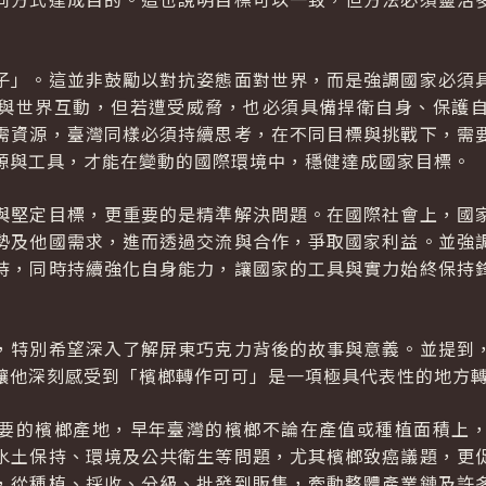
子」。這並非鼓勵以對抗姿態面對世界，而是強調國家必須
與世界互動，但若遭受威脅，也必須具備捍衛自身、保護
需資源，臺灣同樣必須持續思考，在不同目標與挑戰下，需
源與工具，才能在變動的國際環境中，穩健達成國家目標。
與堅定目標，更重要的是精準解決問題。在國際社會上，國
勢及他國需求，進而透過交流與合作，爭取國家利益。並強
持，同時持續強化自身能力，讓國家的工具與實力始終保持
，特別希望深入了解屏東巧克力背後的故事與意義。並提到
讓他深刻感受到「檳榔轉作可可」是一項極具代表性的地方
要的檳榔產地，早年臺灣的檳榔不論在產值或種植面積上
水土保持、環境及公共衛生等問題，尤其檳榔致癌議題，更
，從種植、採收、分級、批發到販售，牽動整體產業鏈及許