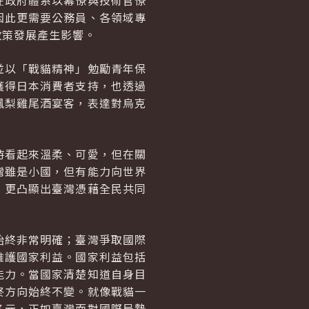
在政府體系以幕僚與技術官僚
因此更需要公務員、各領域專
政策發展產生影響。
並以「戰貓精神」勉勵青年保
獲得日本消費者支持，也透過
鳳梨雞尾酒宴客，表達對烏克
時看起來溫柔、可愛，但在關
灣雖是小國，但有能力向世界
，更凸顯出臺灣憑藉全民共同
始終非常明確；臺灣爭取國際
維護國家利益。國家利益包括
能力。當國家清楚知道自身目
終方向始終不變。就像戰貓一
多元，正如臺灣面對國際局勢