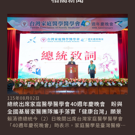
詳細內容
詳
11
副
115年08月02日
技
總統出席家庭醫學醫學會40週年慶晚會 盼與
蕭
系
全國基層家醫團隊攜手落實「健康台灣」願景
灣
新戰
賴清德總統今（2）日晚間出席台灣家庭醫學醫學會
展
記
「40週年慶祝晚會」時表示，家庭醫學是臺灣醫療體
系與公共衛生最堅實的基礎，政府將持續擴大預防