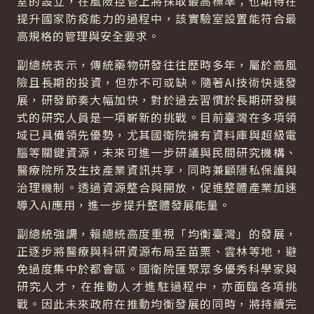
室的設立，在風險控管上將採取最高標準；也期待在
提升國家防疫能力的過程中，該實驗室設置能符合最
高規格的管理與安全要求。
副總統表示，傳統藥物研發往往歷時多年，屬於高風
險且長期的投資，但亦不可或缺。隨著
AI
技術快速發
展，研發節奏大幅加快，對於過去習慣於長期研發模
式的研究人員是一項嶄新的挑戰。目前臺灣在多項領
域已具備領先優勢，尤其國衛院擁有資料庫與超級電
腦等關鍵資源，未來可進一步研議與民間研究機構、
醫療院所及生技產業資訊共享，同時兼顧隱私保護與
治理機制。透過資源整合與開放，促進整體產業加速
導入
AI
應用，進一步提升整體發展能量。
副總統強調，賴總統高度重視「均衡臺灣」的發展，
正逐步將醫療與科研資源布局至苗栗、雲林等地，避
免過度集中於都會區。國衛院匯聚眾多優秀科學家與
研究人才，在推動人才進駐過程中，亦面臨各項挑
戰。因此未來政府在推動均衡發展的同時，將持續完