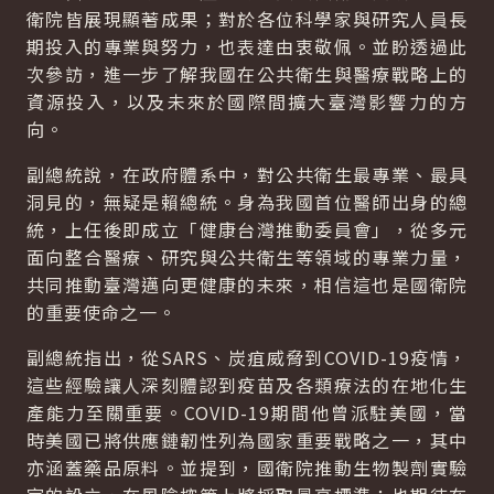
衛院皆展現顯著成果；對於各位科學家與研究人員長
期投入的專業與努力，也表達由衷敬佩。並盼透過此
次參訪，進一步了解我國在公共衛生與醫療戰略上的
資源投入，以及未來於國際間擴大臺灣影響力的方
向。
副總統說，在政府體系中，對公共衛生最專業、最具
洞見的，無疑是賴總統。身為我國首位醫師出身的總
統，上任後即成立「健康台灣推動委員會」，從多元
面向整合醫療、研究與公共衛生等領域的專業力量，
共同推動臺灣邁向更健康的未來，相信這也是國衛院
的重要使命之一。
副總統指出，從
SARS
、炭疽威脅到
COVID
-19疫情，
這些經驗讓人深刻體認到疫苗及各類療法的在地化生
產能力至關重要。
COVID
-19期間他曾派駐美國，當
時美國已將供應鏈韌性列為國家重要戰略之一，其中
亦涵蓋藥品原料。並提到，國衛院推動生物製劑實驗