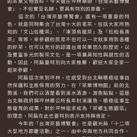
的茶業文物資料，今天選在坪林舉辦「台灣茶藝博覽
會」，不但實至名歸，更具有特別的意義。
這次的「台灣茶藝博覽會」還有一項重要的特
色，就是同時集合了台灣十大的茗茶，包括大家所熟
知的「文山包種茶」、「凍頂烏龍茶」及「松柏長青
茶」等等，來參觀的民眾不但可以一次就享用到各種
的好茶，也可以充分的認識台灣茶業悠久的歷史，以
及豐富多元的製茶文化，是一項兼具知性與感性的活
動。因此，阿扁要特別向大家推薦，歡迎大家全家一
起來參觀。
阿扁這次來到坪林，也感受到台北縣積極從事自
然保護和生態保育的努力，在「茶業博物館」前的北
勢溪，我們可以清楚看到溪水清澈，游魚點點，這是
台北縣政府與坪林鄉公所長年封溪護魚，積極從事生
態復育的成果，對於坪林追求成為「茶鄉生態園區」
的理念，阿扁在此也要特別表示支持與肯定。
今年的「台灣茶藝博覽會」也是觀光局「十二項
大型地方節慶活動」之一，由中央與地方共同合作，