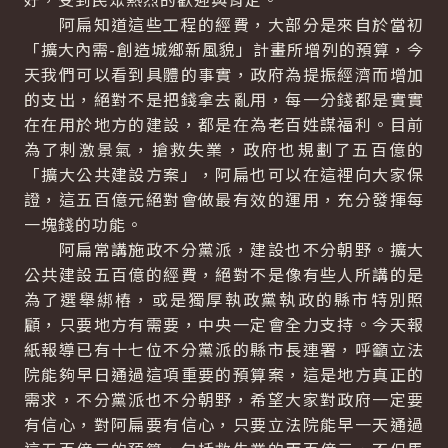
阿扁知道這些工程的經費，大部分是來自於當初
「擴大內需-創造城鄉新風貌」計畫所增列的預算，今
天我們可以看到具體的事實，政府為提振經濟而增加
的支出，絕對不是把錢拿去亂用，每一分錢都是實實
在在用於地方的建設，都是在為老百姓謀福利。目前
為了刺激景氣，搶救失業，政府也規劃了五百億的
「擴大公共建設方案」，阿扁也可以在這裡向大家保
證，這五百億元絕對會做最有效的運用，充分發揮每
一塊錢的功能。
阿扁常講施政不分黨派，建設也不分朝野。擴大
公共建設五百億的經費，絕對不是像有些人所講的是
為了選舉綁樁，或是獨厚執政黨執政的縣市特別照
顧，只要地方有需要，中央一定會全力支持。今天報
紙報導已有十七位不分黨派的縣市長連署，呼籲立法
院能夠早日通過這項重要的預算案，這是地方真正的
需求，不分黨派也不分朝野，希望大家對政府一定要
有信心，對阿扁要有信心，只要立法院能早一天通過