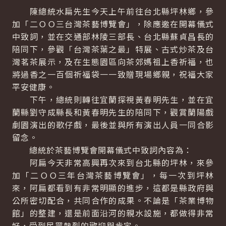
陳總統水扁先生今天上午前往台北縣坪林鄉，參
加「二ＯＯ三台灣茶藝博覽會」，除應邀在開幕儀式
中致詞，並在交通部林陵三部長、台北縣蘇貞昌長的
陪同下，參觀「台灣茶葉之最」特展、古式炒茶及台
灣茗茶展示，及在生態園區向茶郊媽祖上香祈福，也
將過香之一百個祈福袋一一致贈現場鄉親，祝福大家
平安健康。
下午，總統則轉往宜蘭探視黃春明先生，並在宜
蘭縣劉守成縣長和黃春明先生的陪同下，觀賞蘭陽戲
劇園演出的歌仔戲，最後並與所有演出人員一同合影
留念。
總統於茶藝博覽會開幕儀式中致詞內容為：
阿扁今天非常高興再次來到台北縣的坪林，來參
加「二ＯＯ三年台灣茶藝博覽會」，每一次到坪林
來，阿扁都看到有非常明顯的進步，這都是縣政府與
公所密切配合，共同合作的成果。不論是「茶業博物
館」的整建，還是前面沿河的親水設施，都做得非常
好，受到民眾熱烈的歡迎與肯定。