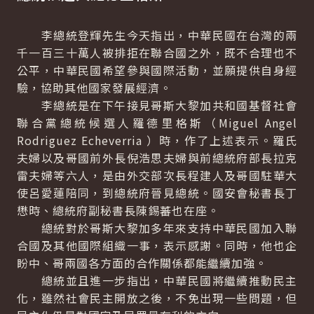
李總統登輝先生今天指出，中華民國在台灣的兩
千一百三十萬人被排拒在聯合國之外，既不合理也不
公平，中華民國希望參與國際活動，並願提供自身經
驗，協助其他國家發展經濟。
李總統是在下午接見哥斯大黎加共和國基督社會
聯合黨總統候選人羅德里格斯（Miguel Angel
Rodriguez Echeverria ）時，作了上述表示。羅氏
夫婦以及哥國前外長倪浩思夫婦與前總統府部長拉克
雷夫婦等六人，是由外交部次長程建人及哥國駐華大
使呂愛蓮陪同，到總統府晉見總統。國安會秘書長丁
懋時、總統府副秘書長陳錫蕃也在座。
總統對於哥斯大黎加多年來支持中華民國加入聯
合國及其他國際組織一事，表示感謝。同時，他也企
盼中、哥兩國各方面的合作關係都能繼續加強。
總統並且進一步指出，中華民國將繼續推動民主
化，雖然社會民主開放之後，不免出現一些問題，但