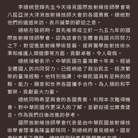
李總統登輝先生今天接見國際放射線技師學會第
八屆亞洲大洋洲放射線技師大會的各國貴賓，總統對
他們的遠道來訪，表示誠摯的歡迎之意。
總統在致詞時，首先推崇成立於一九五九年的國
際放射線技師學會，認為該會在全體會員國共同努力
之下，對促進放射線學術發展、提昇醫學放射技術水
準和維護人類健康等方面，貢獻卓著，令人敬佩。
總統接著表示，中華民國在臺灣數十年來，經過
全體國人的共同努力，已經締造了政治民主、經濟繁
榮的臺灣經驗。他特別強調：中華民國具有足夠的經
驗、能力，願意和世界各國攜手合作，為人類的和平
繁榮，貢獻最大力量。
總統同時希望與會的各國貴賓，利用本次難得機
會，對中華民國作更深入的了解，並歡迎提出寶貴建
言，作為我們日後改進的參考。
國際放射線技師學會代表是由中華民國放射線技
術學會理事長陳富都陪同，到總統府晉見總統。國安
會秘書長丁懋時、總統府副秘書長陳錫蕃也在座。