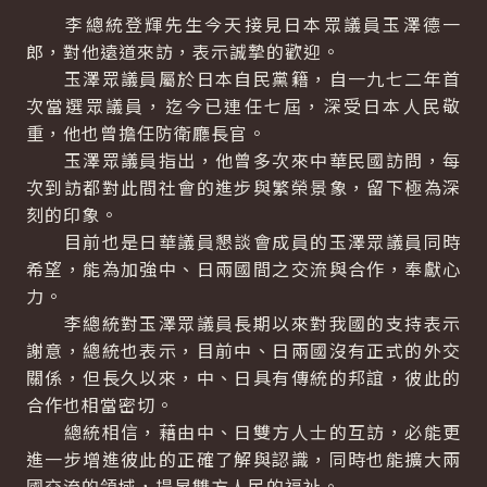
李總統登輝先生今天接見日本眾議員玉澤德一
郎，對他遠道來訪，表示誠摯的歡迎。
玉澤眾議員屬於日本自民黨籍，自一九七二年首
次當選眾議員，迄今已連任七屆，深受日本人民敬
重，他也曾擔任防衛廳長官。
玉澤眾議員指出，他曾多次來中華民國訪問，每
次到訪都對此間社會的進步與繁榮景象，留下極為深
刻的印象。
目前也是日華議員懇談會成員的玉澤眾議員同時
希望，能為加強中、日兩國間之交流與合作，奉獻心
力。
李總統對玉澤眾議員長期以來對我國的支持表示
謝意，總統也表示，目前中、日兩國沒有正式的外交
關係，但長久以來，中、日具有傳統的邦誼，彼此的
合作也相當密切。
總統相信，藉由中、日雙方人士的互訪，必能更
進一步增進彼此的正確了解與認識，同時也能擴大兩
國交流的領域，提昇雙方人民的福祉。