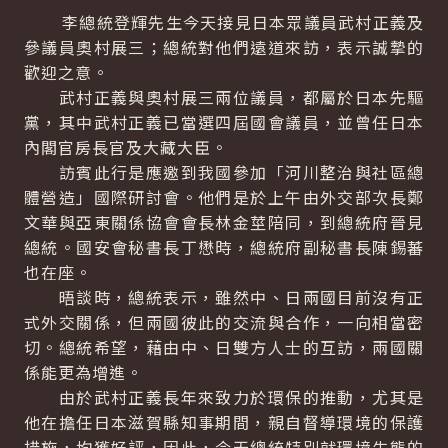
李總統登輝先生今天接見日本眾議員武村正義及
參議員奧村展三；總統對他們遠道來訪，表示誠摯的
歡迎之意。
武村正義與奧村展三兩位議員，都屬於日本先驅
黨，其中武村正義已當選四屆國會議員，並曾任日本
內閣官房長官及大藏大臣。
訪賓此行是應邀到我國參加「河川整治與社區總
體營造」國際研討會。他們是於上午由外交部次長鄭
文華與亞東關係協會會長林金莖陪同，到總統府晉見
總統。國安會秘書長丁懋時，總統府副秘書長陳錫蕃
也在座。
晤談時，總統表示，雖然中、日兩國目前沒有正
式外交關係，但兩國彼此的交流與合作，一向相當密
切。總統希望，藉由中、日雙方人士的互訪，兩國關
係能更為增進。
由於武村正義長年來致力於環保的推動，尤其是
他在擔任日本滋賀縣知事期間，親自督導環境的保護
措施，均獲好評，因此，今天總統特別就環境生態的