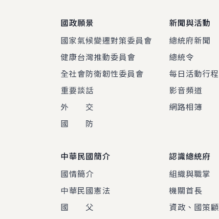
國政願景
新聞與活動
國家氣候變遷對策委員會
總統府新聞
健康台灣推動委員會
總統令
全社會防衛韌性委員會
每日活動行
重要談話
影音頻道
外 交
網路相簿
國 防
中華民國簡介
認識總統府
國情簡介
組織與職掌
中華民國憲法
機關首長
國 父
資政、國策