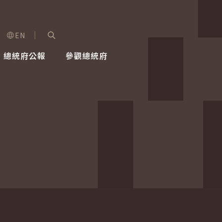
EN
字級選單
展開關鍵字搜尋
總統府公報
參觀總統府
健康台灣推動委員會
總統令
蕭美琴副總統
建築風華
全社會
每日活
行憲後
總統府
外交
網路相簿
國防