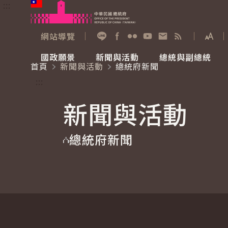
:::
跳到主要內容
中華民國總統府
網站導覽
展開
加入好友
Facebook
Flickr
YouTube
寫信給總統
RSS
國政願景
新聞與活動
總統與副總統
首頁
新聞與活動
總統府新聞
國政願景
新聞與活動
總統與副總統
參觀總統府
:::
新聞與活動
國家氣候變遷對策委員會
總統府新聞
賴清德總統
參觀資訊
總統府新聞
重要談話
影音頻道