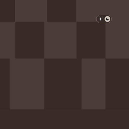
淺色模式
深色模式
防衛韌性委員會
動行程
歷任總統與副總統
展覽