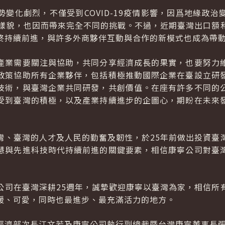
變化劇烈，不僅受到COVID-19疫情影響，因爲地緣政
化樣貌，也因而帶來完全不同的挑戰。不過，近期臺灣出口額
終持續前進，與許多外商夥伴互動與合作的新模式也成為帶
產業需要關注與協助，共同分享經濟成長的果實，也要努力
政策協助所有企業夥伴，包括積極推動國際企業在臺設立研
技術，與臺灣企業共同研發，共創價值。在座有許多不同的
受到臺灣的積極，以及產業持續進步的企圖心，期盼在未來
灣、臺灣的人才及人民的勤奮及韌性，於25年前做出投資臺
慧與先進科技時代持續前進的關鍵要素，相信康寧公司對臺
公司在臺灣深耕25週年，誠摯歡迎康寧以臺灣為家，相信所
暖、可愛，同時也最進步、最充滿活力的地方。
經濟部次長江文若及康寧公司執行副總裁暨台灣康寧董事長