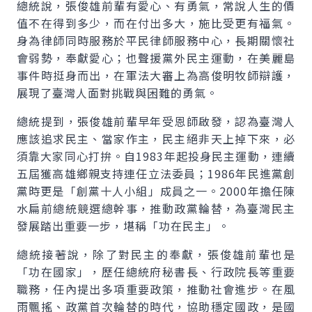
總統說，張俊雄前輩有愛心、有勇氣，常說人生的價
值不在得到多少，而在付出多大，施比受更有福氣。
身為律師同時服務於平民律師服務中心，長期關懷社
會弱勢，奉獻愛心；也聲援黨外民主運動，在美麗島
事件時挺身而出，在軍法大審上為高俊明牧師辯護，
展現了臺灣人面對挑戰與困難的勇氣。
總統提到，張俊雄前輩早年受恩師啟發，認為臺灣人
應該追求民主、當家作主，民主絕非天上掉下來，必
須靠大家同心打拚。自1983年起投身民主運動，連續
五屆獲高雄鄉親支持連任立法委員；1986年民進黨創
黨時更是「創黨十人小組」成員之一。2000年擔任陳
水扁前總統競選總幹事，推動政黨輪替，為臺灣民主
發展踏出重要一步，堪稱「功在民主」。
總統接著說，除了對民主的奉獻，張俊雄前輩也是
「功在國家」，歷任總統府秘書長、行政院長等重要
職務，任內提出多項重要政策，推動社會進步。在風
雨飄搖、政黨首次輪替的時代，協助穩定國政，是國