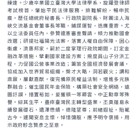
練達。少歲卒業國立臺灣大學法律學系，旋躍登律師
考試榜首，肇始平民法律服務，排難解紛，暢申民
瘼。歷任總統府秘書長、行政院副院長、財團法人海
峽交流基金會董事長等職，鋪謀運智，迭膺重寄。尤
以立法委員任內，參贊違憲審查聲請，傾力推動國會
改選；研提社福陽光法案，落實人權自由保障，困心
衡慮，濟惠邦家。嗣於二度掌理行政院期間，訂定金
融改革措施，擘劃國家建設方案；規度員山子分洪工
程，力促國公營事業改造；籌策全國經濟發展會議，
協成加入世界貿易組織，槃才大略，洞若觀火；調和
鼎鼐，屢獻嘉猷。復完備原民權益法制，增進多元族
群融合；催生國民年金保險，構築社會安全網絡，遠
圖訏謨，措置裕如，爰獲頒一等卿雲、中正勳章等殊
譽。綜其生平，盡瘁臺灣民主轉型盛業，丕奠蓬島永
續發展礎石，遺澤懋績，德隆望尊；前緒遐祉，貽範
古今。遽聞安息主懷，悼惜彌殷，應予明令褒揚，用
示政府軫念賢彥之至意。