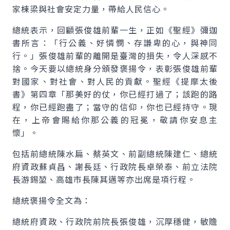
家棟梁與社會安定力量，帶給人民信心。
總統表示，回顧張俊雄前輩一生，正如《聖經》彌迦
書所言：「行公義、好憐憫、存謙卑的心，與神同
行。」張俊雄前輩的離開是臺灣的損失，令人深感不
捨。今天要以總統身分頒發褒揚令，表彰張俊雄前輩
對國家、對社會、對人民的貢獻。聖經《提摩太後
書》第四章「那美好的仗，你已經打過了；該跑的路
程，你已經跑盡了；當守的信仰，你也已經持守。現
在，上帝會賜給你那公義的冠冕，敬請你安息主
懷」。
包括前總統陳水扁、蔡英文、前副總統陳建仁、總統
府資政蘇貞昌、謝長廷、行政院長卓榮泰、前立法院
長游錫堃、高雄市長陳其邁等亦出席是項行程。
總統褒揚令全文為：
總統府資政、行政院前院長張俊雄，沉厚穩健，敏贍