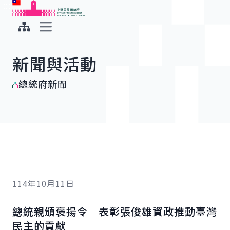
:::
:::
跳到主要內容
中華民國總統府
展開選單
新聞與活動
總統府新聞
114年10月11日
總統親頒褒揚令 表彰張俊雄資政推動臺灣
民主的貢獻