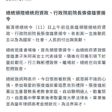
總統頒贈總統府資政、行政院前院長張俊雄褒揚
令
賴清德總統今（11）日上午前往高雄頒贈總統府資
政、行政院前院長張俊雄褒揚令，表彰其一生推動民
主以及為國家、社會、人民的付出與貢獻。
總統抵達會場後，首先頒發褒揚令，由總統府資政張
俊雄妻子朱阿英女士代表接受。隨後在司儀引領下於
靈前獻花，行三鞠躬禮致祭。離場前，總統也向家屬
慰問致意。
總統致詞時表示，今日懷抱著欽佩、感恩與不捨的心
情，參加敬愛的張俊雄前輩追思告別禮拜。張俊雄前
輩出生基督教長老教會家庭，自幼聰明過人、勤奮努
力。自嘉義中學畢業後考取臺灣大學法律系，畢業後
並為當年律師高考金榜狀元，為法界英才。