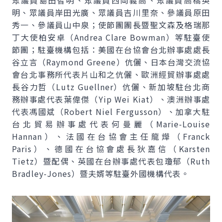
眾議員島田智明、眾議員西岡義高、眾議員高橋英
明、眾議員岸田光廣、眾議員吉川里奈、參議員原田
秀一、參議員山中泉；使節團團長暨聖文森及格瑞那
丁大使柏安卓（Andrea Clare Bowman）等駐臺使
節團；駐臺機構包括：美國在台協會台北辦事處處長
谷立言（Raymond Greene）伉儷、日本台灣交流協
會台北事務所代表片山和之伉儷、歐洲經貿辦事處處
長谷力哲（Lutz Guellner）伉儷、新加坡駐台北商
務辦事處代表葉偉傑（Yip Wei Kiat）、澳洲辦事處
代表馮國斌（Robert Niel Fergusson）、加拿大駐
台北貿易辦事處代表何曼麗（Marie-Louise
Hannan）、法國在台協會主任龍燁（Franck
Paris）、德國在台協會處長狄嘉信（Karsten
Tietz）暨配偶、英國在台辦事處代表包瓊郁（Ruth
Bradley-Jones）暨夫婿等駐臺外國機構代表。