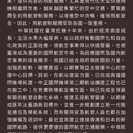
業，提供完善的飛航服務。尤其是現代化大型快速飛
機相繼問世後，越來越密集繁忙的空中交通，更需要
周全的飛航管制服務，以增進空中流暢，確保飛航安
全。因此，飛航管制服務受到各國一致重視。
中華民國在臺灣近幾十年來，由於經濟高度成
長，生活水準大幅提昇，加以政府推動國際化和自由
化政策的正面效應，使航空事業得以快速發展，也使
臺灣成為重要的國際航空市場。為因應國際及國內航
空事業的成長需求，我國已結合政府與民間的力量，
加強民航軟、硬體建設，以期實現亞太營運中心的空
運中心目標。目前，在航站建設方面，已完成高雄國
際機場拓建，中正國際機場第二期航站擴建工程也已
在施工中；在充實助導航設備方面，除已完成全球最
新穎的航管自動化系統，增建五座航管雷達，以期達
成逐年汰舊換新目標外，並進一步規劃建立新一代衛
星通信及導航系統；而有關飛安及航管人員也都在加
強擴編及培訓中；最近並將建立連接香港和日本的新
國際航路，提供更便捷的國際航空交通服務。中華民