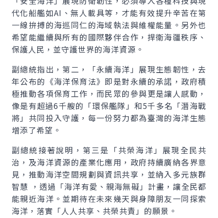
「安全海洋」展現防衛韌性，必須導入各種科技與現
代化船艦如AI、無人載具等，才能有效提升辛苦在第
一線拚搏的海巡同仁的海域執法與維權能量。另外也
希望能繼續與所有的國際夥伴合作，捍衛海疆秩序、
保護人民，並守護世界的海洋資源。
副總統指出，第二，「永續海洋」展現生態韌性，去
年公布的《海洋保育法》即是對永續的承諾，政府積
極推動各項保育工作，而民眾的參與更是讓人感動，
像是有超過6千艘的「環保艦隊」和5千多名「潛海戰
將」共同投入守護，每一份努力都為臺灣的海洋生態
增添了希望。
副總統接著說明，第三是「共榮海洋」展現全民共
治，及海洋資源的產業化應用，政府持續廣納各界意
見，推動海洋空間規劃與資訊共享，並納入多元族群
智慧 ，透過「海洋有愛、親海無礙」計畫，讓全民都
能親近海洋。並期待在未來幾天與身障朋友一同探索
海洋，落實「人人共享、共榮共責」的願景。