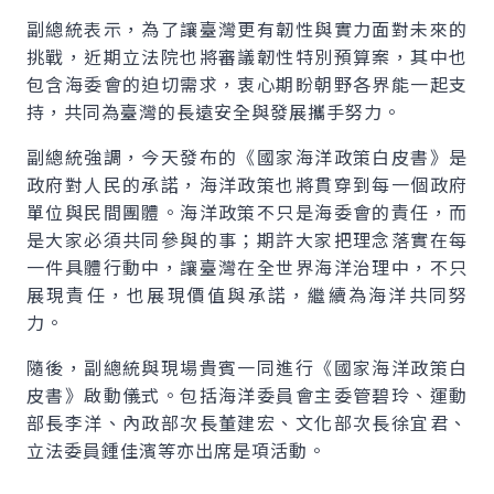
副總統表示，為了讓臺灣更有韌性與實力面對未來的
挑戰，近期立法院也將審議韌性特別預算案，其中也
包含海委會的迫切需求，衷心期盼朝野各界能一起支
持，共同為臺灣的長遠安全與發展攜手努力。
副總統強調，今天發布的《國家海洋政策白皮書》是
政府對人民的承諾，海洋政策也將貫穿到每一個政府
單位與民間團體。海洋政策不只是海委會的責任，而
是大家必須共同參與的事；期許大家把理念落實在每
一件具體行動中，讓臺灣在全世界海洋治理中，不只
展現責任，也展現價值與承諾，繼續為海洋共同努
力。
隨後，副總統與現場貴賓一同進行《國家海洋政策白
皮書》啟動儀式。包括海洋委員會主委管碧玲、運動
部長李洋、內政部次長董建宏、文化部次長徐宜君、
立法委員鍾佳濱等亦出席是項活動。