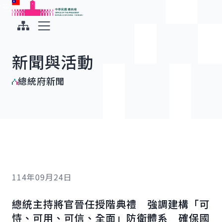
:::
:::
跳到主要內容
中華民國總統府
展開選單
新聞與活動
總統府新聞
114年09月24日
總統主持將官晉任授階典禮 強調建構「可
恃、可用、可信、全面」防衛體系 確保國