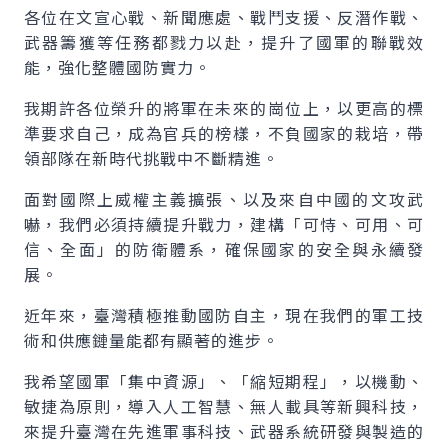
各位在文宣心戰、新聞應處、戰鬥支援、反潛作戰、
武器籌獲等任務都戮力以赴，提升了國軍的聯戰效
能，強化整體國防實力。
我期許各位榮升的將軍在未來的崗位上，以更高的標
準要求自己，成為官兵的榜樣，不負國家的栽培，帶
領部隊在新時代挑戰中不斷精進。
面對國際上威權主義擴張、以及來自中國的文攻武
嚇，我們必須持續提升戰力，建構「可恃、可用、可
信、全面」的防衛體系，確保國家的安全與永續發
展。
近年來，臺灣積極推動國防自主，現在我們的軍工技
術和供應鏈量能都有顯著的進步。
我希望國軍「集中資源」、「縮短期程」，以機動、
敏捷為原則，導入人工智慧、無人載具等新興科技，
來提升臺灣在先進軍事科技、武器系統研發與製造的