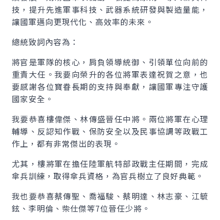
技，提升先進軍事科技、武器系統研發與製造量能，
讓國軍邁向更現代化、高效率的未來。
總統致詞內容為：
將官是軍隊的核心，肩負領導統御、引領單位向前的
重責大任。我要向榮升的各位將軍表達祝賀之意，也
要感謝各位寶眷長期的支持與奉獻，讓國軍專注守護
國家安全。
我要恭喜樓偉傑、林傳盛晉任中將。兩位將軍在心理
輔導、反認知作戰、保防安全以及民事協調等政戰工
作上，都有非常傑出的表現。
尤其，樓將軍在擔任陸軍航特部政戰主任期間，完成
傘兵訓練，取得傘兵資格，為官兵樹立了良好典範。
我也要恭喜蔡傳聖、喬福駿、蔡明達、林志豪、江毓
鉉、李明倫、柴仕傑等7位晉任少將。