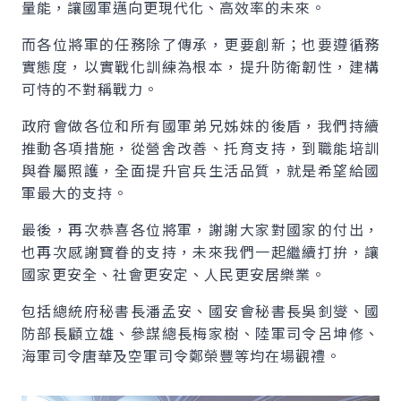
量能，讓國軍邁向更現代化、高效率的未來。
而各位將軍的任務除了傳承，更要創新；也要遵循務
實態度，以實戰化訓練為根本，提升防衛韌性，建構
可恃的不對稱戰力。
政府會做各位和所有國軍弟兄姊妹的後盾，我們持續
推動各項措施，從營舍改善、托育支持，到職能培訓
與眷屬照護，全面提升官兵生活品質，就是希望給國
軍最大的支持。
最後，再次恭喜各位將軍，謝謝大家對國家的付出，
也再次感謝寶眷的支持，未來我們一起繼續打拚，讓
國家更安全、社會更安定、人民更安居樂業。
包括總統府秘書長潘孟安、國安會秘書長吳釗燮、國
防部長顧立雄、參謀總長梅家樹、陸軍司令呂坤修、
海軍司令唐華及空軍司令鄭榮豐等均在場觀禮。