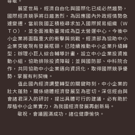
尊敬。
展望世局，經濟自由化與國際化已成必然趨勢，
國際經濟競爭將日趨激烈，為因應國內外政經情勢急
遽變遷，當前我國正積極尋求加入國際貿易組織（Ｗ
ＴＯ），並全面推動臺灣成為亞太營運中心。今後中
小企業將面臨重大的衝擊與挑戰。經濟部為協助中小
企業突破現有發展瓶頸，已陸續推動中小企業升級轉
型；辦理小巨人綜合輔導計畫，設立中小企業投資推
動小組，協助排除投資障礙；並與國防部、中科院合
作，共同協助中小企業邁向資訊化，取得國際競爭優
勢，掌握有利契機。
值此國內經濟調整轉型的關鍵時刻，中小企業的
壯大蓬勃，關係總體經濟發展至為密切。深信經由與
會諸君深入的研討，提出具體可行的建議，必有助於
厚植中小企業實力，為我國經濟發展再創新局。
敬祝，會議圓滿成功，諸位健康愉快。