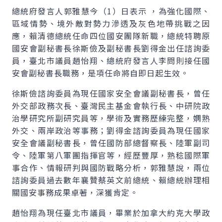
總統府發言人郭雅慧今（1）日表示 ，為強化國際、
區域情勢、境外敵對勢力滲透及灰色地帶挑戰之因
應，賴清德總統任命四位國安團隊新職，總統特聘原
國安會副秘書長徐斯儉及副秘書長劉得金出任諮詢委
員，臺北市議員趙怡翔、總統府發言人李問則接任國
安會副秘書長職務，是項任命將自即日起生效。
徐斯儉諮詢委員為現任國家安全會議副秘書長，曾任
外交部政務次長、臺灣民主基金會執行長、中研院政
治學研究所副研究員等，學術及實務歷練完整，嫻熟
外交、兩岸政治等事務；劉得金諮詢委員為現任國家
安全會議副秘書長，曾任國防部總督察長、陸軍副司
令、陸軍第八軍團指揮官等，經歷豐厚，熟稔國際軍
事合作、情報研判與國防戰略分析，郭雅慧說，兩位
諮詢委員過去數年襄贊蔡英文前總統、賴總統辦理相
關國安事務成果卓著，深獲肯定。
趙怡翔為現任臺北市議員，畢業於加拿大約克大學政