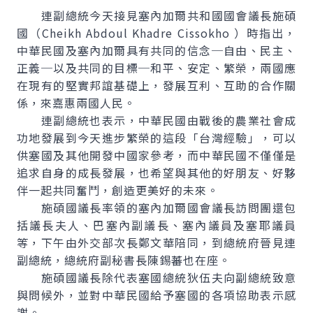
連副總統今天接見塞內加爾共和國國會議長施碩
國（Cheikh Abdoul Khadre Cissokho ）時指出，
中華民國及塞內加爾具有共同的信念─自由、民主、
正義─以及共同的目標─和平、安定、繁榮，兩國應
在現有的堅實邦誼基礎上，發展互利、互助的合作關
係，來嘉惠兩國人民。
連副總統也表示，中華民國由戰後的農業社會成
功地發展到今天進步繁榮的這段「台灣經驗」，可以
供塞國及其他開發中國家參考，而中華民國不僅僅是
追求自身的成長發展，也希望與其他的好朋友、好夥
伴一起共同奮鬥，創造更美好的未來。
施碩國議長率領的塞內加爾國會議長訪問團還包
括議長夫人、巴塞內副議長、塞內議員及塞耶議員
等，下午由外交部次長鄭文華陪同，到總統府晉見連
副總統，總統府副秘書長陳錫蕃也在座。
施碩國議長除代表塞國總統狄伍夫向副總統致意
與問候外，並對中華民國給予塞國的各項協助表示感
謝。