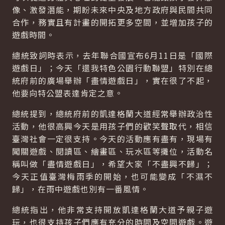
像、激發潛能，期盼未來中央及地方政府與民間共同
合作，務實且有計畫的開拓更多空間，並增加孩子的
遊戲時間。
總統致詞時表示，去年聯合國宣布6月11日是「國際
遊戲日」；今天「還我特色公園行動聯盟」特別在總
統府前的廣場舉辦「盡情遊戲日」，實在很了不起，
他要向特公盟表達肯定之意。
總統提到，總統府前的凱達格蘭大道經常舉辦政治性
活動，他很高興今天是用孩子們的歡笑聲取代，相信
臺灣社會一定很支持。今天的活動應有盡有，現場有
闖關遊戲、閱讀區、繪畫區、玩水區等攤位，活動名
稱叫做「盡情遊戲日」，希望大家「不盡興不歸」；
今天正值臺灣梅雨季的開始，也可能變成「不濕不
歸」，在雨中遊戲也別有一番風情。
總統指出，他非常支持開放凱達格蘭大道予親子遊
玩，也很支持孩子們應有充分的時間及空間遊戲。遊