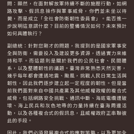
問：顯然，在面對解放軍持續不斷的施壓行動，如網
路攻擊、假訊息操作與軍事威脅，你們並未坐以待
斃，而是成立「全社會防衛韌性委員會」。能否進一
步說明這意謂什麼？目前的整備情況如何？未來預計
如何具體執行？
副總統：針對您剛才的問題，我提到的是國家軍事安
全與防衛，需要投入及建設更多資源，透過實力來維
持和平。而這題則是關於我們的公民社會、民間體
系，以及整體韌性的議題。臺灣非常熟悉天然災害，
幾乎每年都會遭遇地震、颱風，挑戰人民日常生活與
韌性，因此我們逐步建立起一定程度的韌性。但是當
前我們面對來自中國共產黨及其他威權政權的複合式
威脅，包括網路安全挑戰、通訊中斷、海底電纜遭破
壞、海上民兵和灰色地帶的力量持續在臺海周邊活
動，以及各種複合式的假訊息，且威權政府正串聯彼
此的手段。
因此，我們必須發展複合式的應對策略，以及更加全