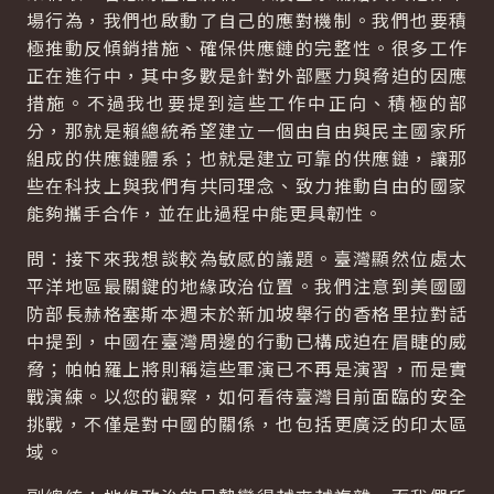
場行為，我們也啟動了自己的應對機制。我們也要積
極推動反傾銷措施、確保供應鏈的完整性。很多工作
正在進行中，其中多數是針對外部壓力與脅迫的因應
措施。不過我也要提到這些工作中正向、積極的部
分，那就是賴總統希望建立一個由自由與民主國家所
組成的供應鏈體系；也就是建立可靠的供應鏈，讓那
些在科技上與我們有共同理念、致力推動自由的國家
能夠攜手合作，並在此過程中能更具韌性。
問：接下來我想談較為敏感的議題。臺灣顯然位處太
平洋地區最關鍵的地緣政治位置。我們注意到美國國
防部長赫格塞斯本週末於新加坡舉行的香格里拉對話
中提到，中國在臺灣周邊的行動已構成迫在眉睫的威
脅；帕帕羅上將則稱這些軍演已不再是演習，而是實
戰演練。以您的觀察，如何看待臺灣目前面臨的安全
挑戰，不僅是對中國的關係，也包括更廣泛的印太區
域。