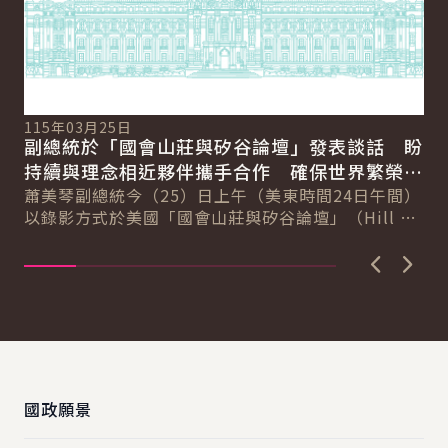
11
總
115年03月25日
向
副總統於「國會山莊與矽谷論壇」發表談話 盼
賴
總
持續與理念相近夥伴攜手合作 確保世界繁榮與
會
自由
蕭美琴副總統今（25）日上午（美東時間24日午間）
促
以錄影方式於美國「國會山莊與矽谷論壇」（Hill &
導..
Valley Forum）年度研討會...
上一張圖
下一
:::
國政願景