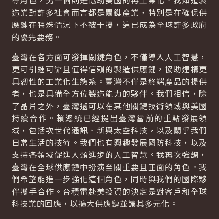
導角色，另一個則是協助美國的再工業化。我知道製
造業對許多社會而言都是關鍵產業，特別是在確保供
應鏈在特殊情況下不被干擾，這已成為全球許多政府
的優先要務。
臺灣在各方面可發揮關鍵角色，不僅導入人工智慧，
更可引進可靠且值得信賴的製造供應鏈，協助建構更
具韌性的工業化生態系。臺灣不僅是終端產品的提供
者，也是具備全方位製造能力的夥伴。我們相信，除
了晶片之外，臺灣還可以在其他關鍵技術領域與美國
持續合作。賴總統已經提出臺灣當前的重點發展領
域，包括次世代通訊、新興太空科技，以及關乎我們
日常生活的技術。我們也有興趣發展國防科技，以及
支持各領域促進人類進步的人工智慧。我再次強調，
臺灣在全球供應鏈中扮演至關重要且正面的角色。我
們希望能進一步強化這個角色，同時與我們的國際夥
伴攜手合作。台積電赴美投資的決定是對客戶和全球
科技業的回應，以擴大供應鏈並讓其多元化。