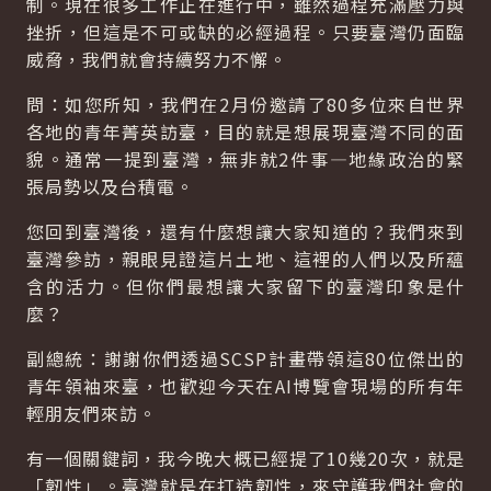
制。現在很多工作正在進行中，雖然過程充滿壓力與
挫折，但這是不可或缺的必經過程。只要臺灣仍面臨
威脅，我們就會持續努力不懈。
問：如您所知，我們在2月份邀請了80多位來自世界
各地的青年菁英訪臺，目的就是想展現臺灣不同的面
貌。通常一提到臺灣，無非就2件事—地緣政治的緊
張局勢以及台積電。
您回到臺灣後，還有什麼想讓大家知道的？我們來到
臺灣參訪，親眼見證這片土地、這裡的人們以及所蘊
含的活力。但你們最想讓大家留下的臺灣印象是什
麼？
副總統：謝謝你們透過SCSP計畫帶領這80位傑出的
青年領袖來臺，也歡迎今天在AI博覽會現場的所有年
輕朋友們來訪。
有一個關鍵詞，我今晚大概已經提了10幾20次，就是
「韌性」。臺灣就是在打造韌性，來守護我們社會的