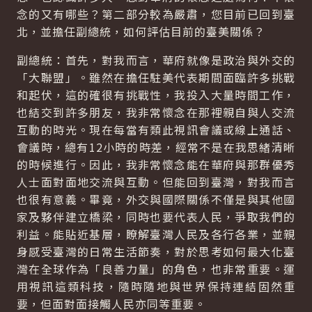
念的又有哪些？第二部分較為嚴肅，您目前已回到臺
北，並擔任副總統，如何評估目前的臺美關係？
副總統：首先，對我而言，華府就像是政治與外交的
「大聯盟」。雖然在擔任駐美代表期間面臨許多挑戰
和起伏，這的確很有挑戰性，我投入大量時間工作，
也結交到許多朋友，我非常懷念在那裡親自與人交流
互動的時光。現在每當有類此視訊會議或線上通話、
會議時，總有12小時的時差，經常不是在我思緒清晰
的時候進行。因此，我非常懷念能在華府與那群優秀
人士面對面地交流與互動。但能回到臺灣，對我而言
也很有意義。畢竟，外交與國際關係不僅是與其他國
家及夥伴建立橋梁，同時也要代表人民，爭取我們的
利益。能貼近基層，瞭解臺灣人民及各行各業，並親
身感受臺灣的日常生活節奏，對於思考如何最大化臺
灣在全球作為「良善力量」的角色，也非常重要。運
用視訊這類科技，隨時隨地與世界保持連結固然重
要，但面對面接觸人民亦同等重要。