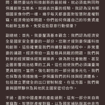
問：顯然要站在科技創新的最前線，就必須能夠同時
保護創新生態系。就過去訪臺的經驗，我認為沒有哪
個國家像你們一樣，幾乎每天都要面對智慧財產權剽
竊、經濟脅迫等問題。你們如何保護自己的珍貴資產
和創新生態系，免受這些惡意行動侵擾？
副總統：首先，我要釐清基本觀念：我們認為經濟安
全是國家安全重要的一部分。您剛才提到要保護科技
和創新，這些確實是我們持續發展的過程中，非常重
要的議題。經濟脅迫一直是極具挑戰的問題，我們與
對岸的經貿關係經常被操弄，做為對社會施壓、甚至
企圖影響政治結果的工具。這也迫使我們必須讓臺灣
更具韌性。當然，強化韌性的一部分是多元化，我們
也採取各項措施進一步保護我們的科技與經濟體系，
包括建立更健全的出口管制制度，在這方面，我們需
要與國際夥伴及其他民主國家密切合作。
不過，面對中國產業的產能過剩，這有一部分來自商
業竊取、智慧財產權剽竊，以及國家補貼與其他非市