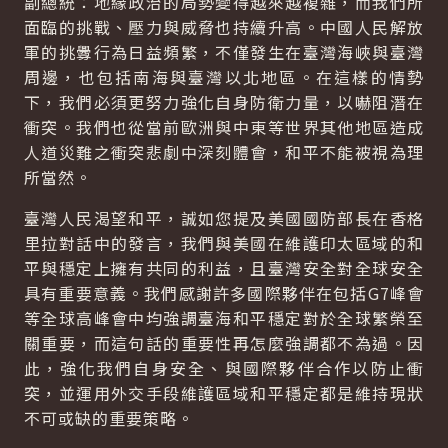
副總統：地緣政治的局勢變得越來越複雜，而我們所
面臨的挑戰、壓力與威脅也持續升高。中國人民解放
軍的挑釁行為日益頻繁，不僅發生在臺灣海峽與臺灣
周邊，也包括南海與臺灣以北地區。在這樣的情勢
下，我們必須更努力強化自身防衛力量，以嚇阻潛在
衝突。我們也從當前歐洲與中東等世界其他地區造成
人道災難之衝突悲劇中深刻體會，和平不能被視為理
所當然。
臺灣人民渴望和平，誠如您提及美國國防部長在香格
里拉對話中的發言，我們與美國在維護印太區域的和
平與穩定上擁有共同的利益，且臺灣安全對全球安全
具有重要意義。我們感謝許多國際夥伴在包括G7峰會
等全球高峰會中均強調臺海和平穩定對於全球繁榮至
關重要，而這句話的重要性再怎麼強調都不為過。因
此，強化我們自身安全、與國際夥伴合作以防止衝
突，並運用外交手段維護區域和平穩定都是維持現狀
不可或缺的重要策略。