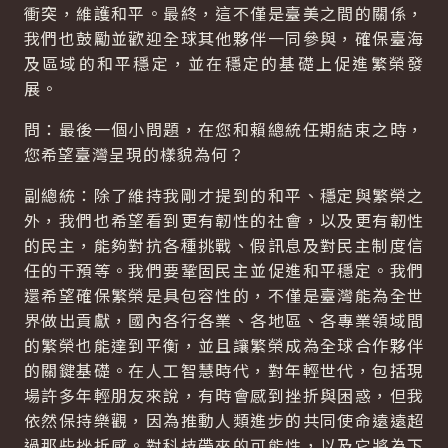
衝突，維護和平。最終，這不僅是臺美之間的關係，
我們也鼓勵並歡迎全球其他夥伴一同參與，確保臺海
及區域的和平穩定，並在穩定的基礎上促進繁榮發
展。
問：最後一個小問題，在您和賴總統任期結束之時，
您希望臺灣呈現的樣貌為何？
副總統：除了維持我剛才提到的和平、穩定與繁榮之
外，我們也希望看到更有韌性的社會，以及更有韌性
的民主，能夠對抗各種挑戰、假訊息及對民主制度信
任的干預等。我們要鞏固民主並促進和平穩定。我們
還希望確保繁榮是具包容性的，不僅是臺灣能為全世
界做出貢獻，國內各行各業、各地區、各專業領域間
的繁榮也能達到平衡，並且讓繁榮成為全球合作夥伴
的關鍵基礎。在人工智慧時代，對年輕世代，包括現
場許多年輕朋友來說，有時會感到挫折與困惑，但我
依然保持樂觀，因為推動人類進步的共同使命遠遠超
過那些挫折感。對科技帶來的可能性，以及它將為下