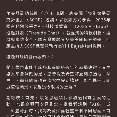
蕭美琴副總統昨（2）日晚間，應美國「特別競爭研
究計畫」（SCSP）邀請，以視訊方式參與「2025年
國家特別競爭力AI+科技博覽會」（2025 AI+Expo）
爐邊對談（Fireside Chat），就臺灣的科技創新、經
濟與國防安全、國家發展願景及臺美關係等議題，回
應主持人SCSP總裁兼執行長Ylli Bajraktari提問。
爐邊對談問答內容如下：
問：很榮幸能出席您和賴總統去年的就職典禮，其中
讓人印象深刻的是，您曾提及希望將臺灣打造成「AI
島」，而賴總統也在演說中提到這點。能否進一步闡
述這個願景，以及迄今取得的進展？
副總統：首先，感謝您邀請我參加這個有意義的活
動，也很高興再次見到您。當我們談到「AI島」或
「AI臺灣」時，我認為至少要著重三個不同層面。首