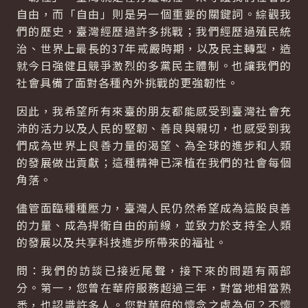
自由，而「自由」則是另一個重要的關鍵詞。綜觀我
們的歷史，臺灣經歷過許多挑戰；我們經歷過殖民統
治、世界上最長的37年戒嚴時期，以及民主轉型，造
就今日強健且競爭激烈的多黨民主體制。也讓我們的
社會具備了面對各種內外挑戰的更強韌性。
因此，我希望所有來臺的朋友都能感受到臺灣社會充
沛的活力以及人民的堅韌、善良與親切，也感受到我
們成為世界上良善力量的渴望、為全球的進步和人類
的發展做出貢獻；這種精神已深植在我們的社會每個
角落。
儘管面臨種種壓力，臺灣人民仍然希望成為這股良善
的力量、成為捍衛自由的前線，並致力於支持全人類
的發展以及共享科技進步所帶來的福祉。
問：我們的訪談已接近尾聲，接下來的問題有兩部
分。第一，您曾在華府服務超過三年，對當地相當熟
悉，也認識許多人。您對華府的懷念之處為何？不懷