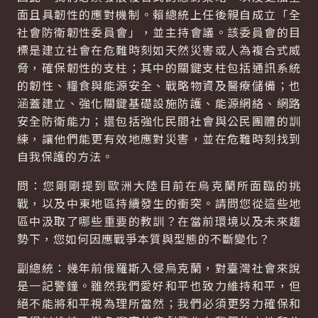
面且具韌性的應對機制。賴總統上任後親自成立「全
社會防衛韌性委員會」，並主持會議。該委員會的目
標是建立社會在危難時刻如天然災害或人為複合式威
脅，確保韌性的支柱；其中的關鍵支柱包括通訊系統
的韌性、糧食與能源安全、戰略物資及醫療儲備；也
涵蓋建立、強化關鍵基礎設施防護、能源網絡、網路
安全防衛能力；還包括強化民間社會與公民團體的訓
練，讓他們能更有效地應對災害，並在危難時刻找到
自我保護的方法。
問：您剛剛提到歐洲大陸目前在烏克蘭所面臨的挑
戰，以及中東地區持續發生的衝突。請問您從這些地
區中汲取了哪些重要的教訓？在當前環境以及未來趨
勢下，您如何因應戰爭本質與型態的不斷變化？
副總統：幾年前俄羅斯入侵烏克蘭，對臺灣社會來說
是一記警鐘。雖然我們愛好和平也致力維持和平，但
絕不能將和平視為理所當然；我們必須更努力確保和