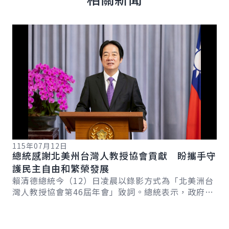
詳細內容
詳
115年07月12日
總統感謝北美州台灣人教授協會貢獻 盼攜手守
護民主自由和繁榮發展
11
總
賴清德總統今（12）日凌晨以錄影方式為「北美洲台
系
與
灣人教授協會第46屆年會」致詞。總統表示，政府將
新戰
賴
積極推動AI新十大建設，打造臺灣成為「智慧國...
記
總
場