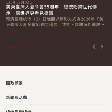
115年07月02日
美東臺灣人夏令會55週年 總統盼跨世代傳
承 讓世界更看見臺灣
11
總
賴清德總統今（2）日晚間以錄影方式為2026年「美
系
作
東臺灣人夏令會55週年盛典」致詞，感謝海外鄉親數
新戰
賴
十年來推動臺美各領域合作，讓臺美關係愈來愈...
記
回
日
持..
上一張圖
下一
:::
國政願景
新聞與活動
總統與副總統