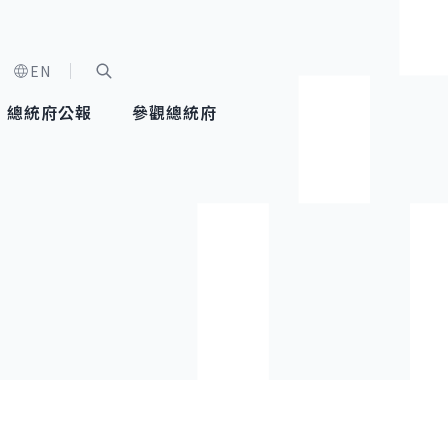
EN
字級選單
展開關鍵字搜尋
總統府公報
參觀總統府
健康台灣推動委員會
總統令
蕭美琴副總統
建築風華
全社會
每日活
行憲後
總統府
外交
網路相簿
國防