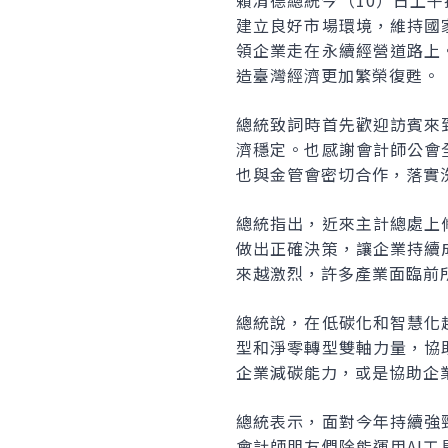
賴清德總統今（10）日上
建立良好市場環境，維持國
領企業走在永續經營道路上
造臺灣經濟更加繁榮復甦。
總統致詞時首先歡迎訪賓來
濟穩定。也感謝會計師公會
也與金管會密切合作，落實
總統指出，近來主計總處上
做出正確決策，讓企業持續
來越激烈，許多產業面臨前
總統說，在低碳化和智慧化
型和淨零轉型雙軸力量，協
企業減碳能力，或是協助企
總統表示，面對今年持續強
會計師朋友們除能運用AI