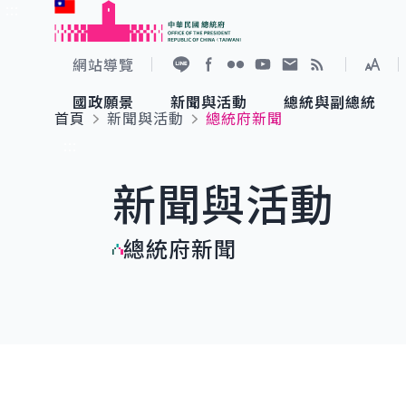
:::
跳到主要內容
中華民國總統府
網站導覽
展開
加入好友
Facebook
Flickr
YouTube
寫信給總統
RSS
國政願景
新聞與活動
總統與副總統
首頁
新聞與活動
總統府新聞
國政願景
新聞與活動
總統與副總統
參觀總統府
:::
新聞與活動
國家氣候變遷對策委員會
總統府新聞
賴清德總統
參觀資訊
總統府新聞
重要談話
影音頻道