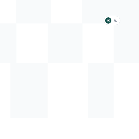
淺色模式
深色模式
防衛韌性委員會
動行程
歷任總統與副總統
展覽