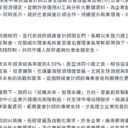
午接見中華民國會計師公會全國聯合會理監事及省(市)公會代
家經濟穩定。並期許除運用AI工具分析大數據資料，為企業
。同時表示，政府也會與會計師合作，持續提升執業環境，
到總統府，並代表政府感謝會計師朋友們，長期以來致力建
全聯會，在張威珍理事長和黃奕睿名譽理事長等幹部帶領下
洗錢防制，共同守護人民財產與社會金融安全。
修去年經濟成長率達到4.59%，是亞洲四小龍之首，相信這
成長、投資擴張，也讓臺灣經濟穩健發展。尤其全球政經局
所未有的挑戰和變革，這個時候會計師的專業意見和服務也
趨勢下，政府以「前瞻未來，智慧永續」方向，發展創新驅
助中小企業升級邁向高階製造，在全球市場站穩腳步。無論
業掌握資訊，都需要會計師的專業支持，才能建立企業完善
勁的AI商機、低碳發展及自動化需求，許多企業、廠商都將
工具分析大數據資料，為企業創造更龐大的商業價值，也能肩