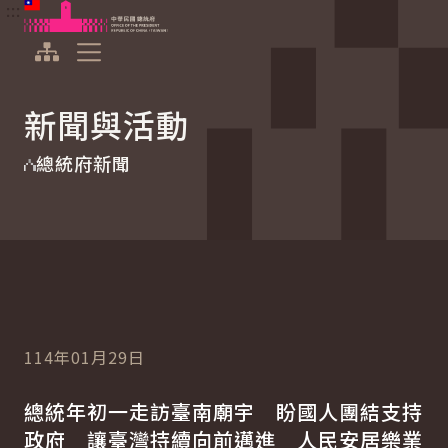
:::
:::
跳到主要內容
中華民國總統府
展開選單
新聞與活動
總統府新聞
114年01月29日
總統年初一走訪臺南廟宇 盼國人團結支持
政府 讓臺灣持續向前邁進 人民安居樂業