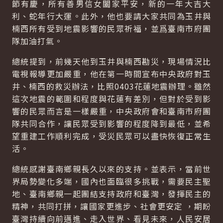
節有慶，所有善男信女闔家平安，新的一年大吉大
利、蛇年行大運。此外，他也要請大家共同為玉井與
楠西所有受到地震影響的民眾祈福，並爲臺南市府團
隊加油打氣。
總統提到，前幾天他到玉井與楠西勘災，現場情況比
電視報導更加嚴重，他在第一時間宣布中央政府對玉
井、楠西的救災辦法，比照0403花蓮地震辦理。雖然
這次地震的範圍和程度與花蓮有差別，但對於受到影
響的民眾而言是一樣嚴重，中央政府會和臺南市府團
隊共同合作，讓民眾受到影響的程度降到最低，並希
望重建工作順利完成，受災民眾可以盡快恢復正常生
活。
總統感謝臺南鄉親長久以來的支持。並表示，當前世
界局勢變化多端，國內也面臨很多挑戰，需要民主聖
地、臺南鄉親一起團結支持政府和臺灣，發揮民主的
精神，共同打拼，讓國家更進步、社會更安定 ，期盼
臺灣持續向前邁進、走入世界、看見未來，人民安居