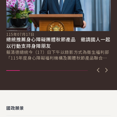
11
115年07月17日
副
總統推薦身心障礙團體秋節產品 邀請國人一起
系
傳
以行動支持身障朋友
新戰
蕭
賴清德總統今（17）日下午以錄影方式為衛生福利部
記
週
「115年度身心障礙福利機構及團體秋節產品聯合推
響
廣活動記者會」致詞，邀請國人至「優先採購網路...
上一張圖
下一
:::
國政願景