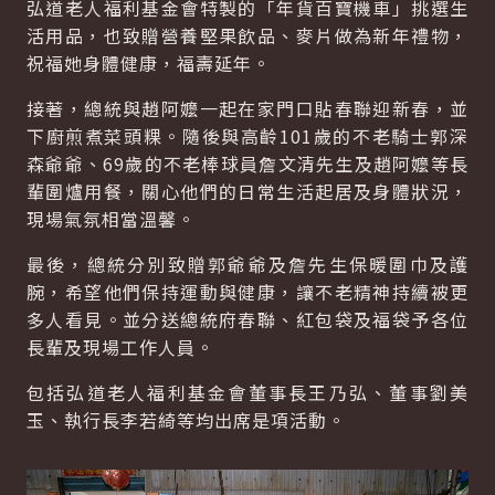
弘道老人福利基金會特製的「年貨百寶機車」挑選生
活用品，也致贈營養堅果飲品、麥片做為新年禮物，
祝福她身體健康，福壽延年。
接著，總統與趙阿嬤一起在家門口貼春聯迎新春，並
下廚煎煮菜頭粿。隨後與高齡101歲的不老騎士郭深
森爺爺、69歲的不老棒球員詹文清先生及趙阿嬤等長
輩圍爐用餐，關心他們的日常生活起居及身體狀況，
現場氣氛相當溫馨。
最後，總統分別致贈郭爺爺及詹先生保暖圍巾及護
腕，希望他們保持運動與健康，讓不老精神持續被更
多人看見。並分送總統府春聯、紅包袋及福袋予各位
長輩及現場工作人員。
包括弘道老人福利基金會董事長王乃弘、董事劉美
玉、執行長李若綺等均出席是項活動。