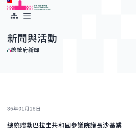
:::
:::
跳到主要內容
中華民國總統府
展開選單
新聞與活動
總統府新聞
86年01月28日
總統贈勳巴拉圭共和國參議院議長沙基業