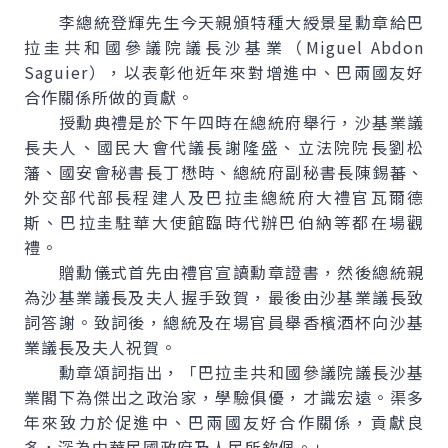
李總統登輝先生今天親頒特種大綬景星勳章給巴
拉圭共和國參議院議長沙基業（Miguel Abdon
Saguier），以表彰他近年來對增進中、巴兩國友好
合作關係所做的貢獻。
授勳典禮是於下午四時在總統府舉行，沙基業議
長夫人、國民大會代議長謝隆盛、立法院院長劉松
藩、國安會秘書長丁懋時、總統府副秘書長陳錫蕃、
外交部代部長程建人及巴拉圭總統府大禮官瓦爾德
斯、巴拉圭駐華大使館臨時代辦巴伯納等都在場觀
禮。
贈勳儀式首先由禮官宣讀勳章證書，然後總統親
為沙基業議長及夫人握手致賀，最後由沙基業議長致
詞答謝。致詞後，總統及在場官員舉香檳酒杯向沙基
業議長及夫人祝賀。
勳章頌詞指出，「巴拉圭共和國參議院議長沙基
業閣下為傑出之政治家，學驗俱優，才識宏遠。渠多
年來致力於促進中、巴兩國友好合作關係，貢獻良
多，深為中華民國政府及人民所欽佩。」