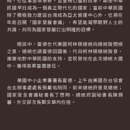
時，也從事各項革新，並重視心靈的改革，期使中華
民國早日成為一個真正現代化的國家；當前中華民國
除了積極致力建設台灣成為亞太營運中心外，也將在
年底召開「國家發展會議」，希望能凝聚朝野人士的
共識，共同為國家發展訂出明確的目標。
晤談中，雷德也代美國柯林頓總統向總統致問候
之意，總統也請雷德回國後，代向柯林頓總統致意，
謝謝他對中華民國的支持，並祝賀他在此次總統大選
中，獲得高票當選連任。
美國中小企業署署長雷德，上午由美國在台協會
台北辦事處處長張戴佑陪同，前來總統府晉見總統；
國家安全會議秘書長丁懋時、總統府副秘書長陳錫
蕃、外交部次長鄭文華均在座。