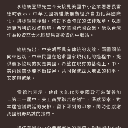
李總統登輝先生今天接見美國中小企業署署長雷
德時表示，中華民國將繼續推動經濟自由化與國際
化，排除經貿障礙，修訂不合時宜的法律規章，以創
造更有利的投資環境，希望美國跨國企業，能以台灣
作為投資亞太地區貿易暨投資的中繼站。
總統指出，中美朝野具有傳統的友誼，兩國關係
向來密切，中華民國在追求國家現代化的過程中，提
供最多協助的就是美國，希望在現有的基礎上，中、
美兩國關係能不斷提昇，共同促進亞太地區的和平、
安定與繁榮。
雷德也表示，他此次能代表美國政府來華參加
﹁第二十屆中、美工商界聯合會議﹂，深感榮幸，對
本屆會議周延的安排，留下深刻的印象，同時也感謝
我國朝野熱誠的接待。
擔任美國中小企業署署長的雷德，對我國中小企