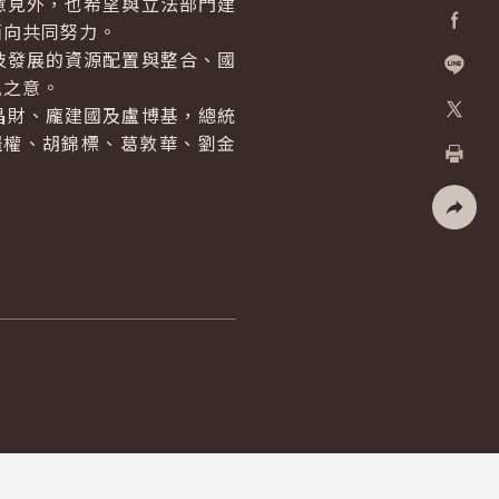
見外，也希望與立法部門建
面向共同努力。
Facebo
發展的資源配置與整合、國
佩之意。
加入好
財、龐建國及盧博基，總統
羅權、胡錦標、葛敦華、劉金
X
列印
社群分