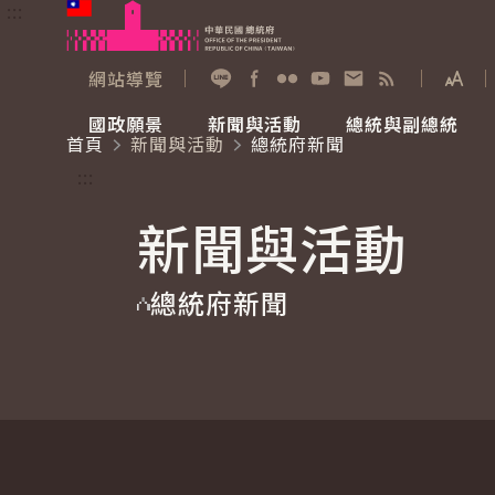
:::
跳到主要內容
中華民國總統府
網站導覽
展開
加入好友
Facebook
Flickr
YouTube
寫信給總統
RSS
國政願景
新聞與活動
總統與副總統
首頁
新聞與活動
總統府新聞
國政願景
新聞與活動
總統與副總統
參觀總統府
:::
新聞與活動
國家氣候變遷對策委員會
總統府新聞
賴清德總統
參觀資訊
總統府新聞
重要談話
影音頻道