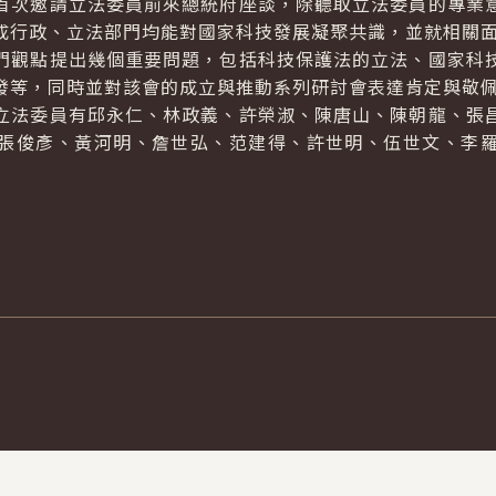
次邀請立法委員前來總統府座談，除聽取立法委員的專業意
成行政、立法部門均能對國家科技發展凝聚共識，並就相關
觀點提出幾個重要問題，包括科技保護法的立法、國家科技
發等，同時並對該會的成立與推動系列研討會表達肯定與敬
法委員有邱永仁、林政義、許榮淑、陳唐山、陳朝龍、張昌
張俊彥、黃河明、詹世弘、范建得、許世明、伍世文、李