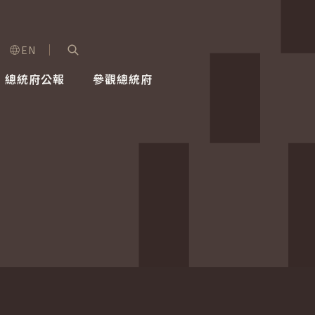
EN
字級選單
展開關鍵字搜尋
總統府公報
參觀總統府
健康台灣推動委員會
總統令
蕭美琴副總統
建築風華
全社會
每日活
行憲後
總統府
外交
網路相簿
國防