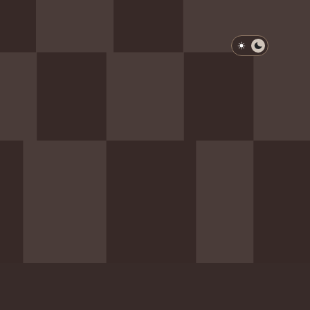
淺色模式
深色模式
防衛韌性委員會
動行程
歷任總統與副總統
展覽