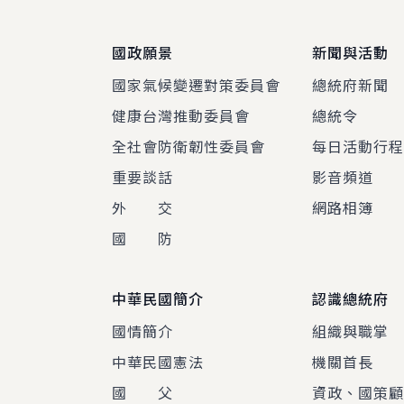
國政願景
新聞與活動
國家氣候變遷對策委員會
總統府新聞
健康台灣推動委員會
總統令
全社會防衛韌性委員會
每日活動行
重要談話
影音頻道
外 交
網路相簿
國 防
中華民國簡介
認識總統府
國情簡介
組織與職掌
中華民國憲法
機關首長
國 父
資政、國策