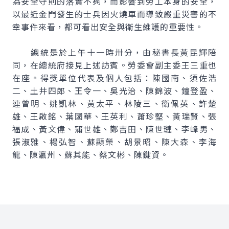
為安全守則的落實不夠，而影響到勞工本身的安全，
以最近金門發生的士兵因火燒車而導致嚴重災害的不
幸事件來看，都可看出安全與衛生維護的重要性。
總統是於上午十一時卅分，由秘書長黃昆輝陪
同，在總統府接見上述訪賓。勞委會副主委王三重也
在座。得獎單位代表及個人包括：陳國南、須佐浩
二、土井四郎、王令一、吳光治、陳錦波、鐘登盈、
連曾明、姚凱林、黃太平、林陵三、衛佩英、許楚
雄、王啟銘、葉國華、王英利、蕭珍堅、黃瑞賢、張
福成、黃文偉、蒲世雄、鄭吉田、陳世璉、李峰男、
張淑雅、楊弘智、蘇顯榮、胡景昭、陳大森、李海
龍、陳瀛州、蘇其能、蔡文彬、陳鍵資。
:::