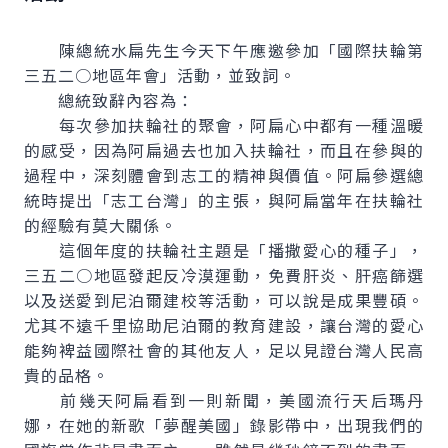
陳總統水扁先生今天下午應邀參加「國際扶輪第
三五二○地區年會」活動，並致詞。
總統致辭內容為：
每次參加扶輪社的聚會，阿扁心中都有一種溫暖
的感受，因為阿扁過去也加入扶輪社，而且在參與的
過程中，深刻體會到志工的精神與價值。阿扁參選總
統時提出「志工台灣」的主張，與阿扁當年在扶輪社
的經驗有莫大關係。
這個年度的扶輪社主題是「播撒愛心的種子」，
三五二○地區發起反冷漠運動，免費肝炎、肝癌篩選
以及送愛到尼泊爾建校等活動，可以說是成果豐碩。
尤其不遠千里協助尼泊爾的教育建設，讓台灣的愛心
能夠裨益國際社會的其他友人，足以見證台灣人民高
貴的品格。
前幾天阿扁看到一則新聞，美國流行天后瑪丹
娜，在她的新歌「夢醒美國」錄影帶中，出現我們的