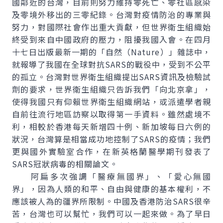
國鄰近的台灣，目前則努力維持零死亡、零社區感染
及零境外移出的三零紀錄。台灣對疫情防治的專業與
努力，對國際社會作出重大貢獻，但世界衛生組織始
終受到來自中國政府的壓力，阻擾我國入會。在四月
十七日出版最新一期的「自然（Nature）」雜誌中，
就報導了我國在全球對抗SARS的戰役中，受到不公平
的孤立。台灣對世界衛生組織提出SARS資訊及檢驗試
劑的要求，世界衛生組織只告訴我們「向北京拿」，
使得我國只有仰賴世界衛生組織網站，或派遣學者親
自前往流行地區訪察以取得第一手資料。雖然處境不
利，相較於香港每天新增四十例、新加坡每日六例的
狀況，台灣算是相當成功地控制了SARS的疫情；我們
更與國外實驗室合作，在新英格蘭醫學期刊發表了
SARS冠狀病毒的相關論文。
阿扁多次強調「醫療無國界」、「愛心無國
界」，因為人類的和平、自由與健康的基本權利，不
應該被人為的疆界所限制。中國及香港防治SARS很辛
苦，台灣也可以幫忙，我們可以一起來做。為了早日