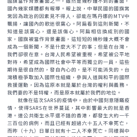
國旗當作背景畫面之一，雖然是幾秒鐘不到的畫面，
國內幾家媒體都有報導。報上說，中華民國的國旗常
常因為政治的因素見不得人，卻能在瑪丹娜的MTV中
飄揚，讓國內的歌迷很窩心。阿扁看到這則新聞，不
知道是該窩心，還是該傷心。阿扁相信換成別的國
家，國旗被當作背景畫面，這短短的幾秒鐘大概不會
成為一個新聞，不是什麼大不了的事；但是在台灣，
我們卻很在意。台灣人民希望被重視，希望被公平地
對待，希望成為國際社會中平等而獨立的一員，這些
期待是很自然的，發自內心的，是不可能消失的。台
灣積極爭取加入國際性組織，參與人道與和平的國際
救援運動，因為這原本就是屬於台灣的權利與義務。
我們要的不是特權，而是原本就屬於我們的地位。
就像在這次SARS的疫情中，由於中國刻意隱瞞疫
情，使得SARS在世界蔓延，其中影響最大的就是香
港。連公共衛生水平還不錯的香港，都發生大約一千
三百位的病例，而且已經有超過六十五人不幸死亡，
而昨（十九）日單日就有十二人不幸死亡。同樣與中