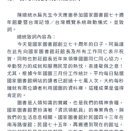
陳總統水扁先生今天應邀參加國家圖書館七十週
年館慶暨台灣記憶／台灣概覽系統啟動儀式，並致
詞。
總統致詞內容為：
今天是國家圖書館創立七十周年的日子，阿扁謹
在此先向國家圖書館莊館長及所有工作同仁表示祝
賀，同時也對莊館長近年來領導國圖同仁同心協力，
辛勤努力的成就和服務民眾的熱忱，表達敬佩之意！
尤其，根據今年國圖三月份工作統計，平均每日點選
國家圖書館網站的讀者已超過十七萬人次，大約每秒
鐘就有兩位讀者利用國圖的資料庫，這種成果是值得
肯定的。
圖書是人類知識的寶藏，也是我們的精神食糧，
國家圖書館更扮演著「資訊領航員」的專業角色，與
我們的生活息息相關。國家圖書館於民國四十三年在
南海路復館；民國七十五年，再搬遷到現在的館址，