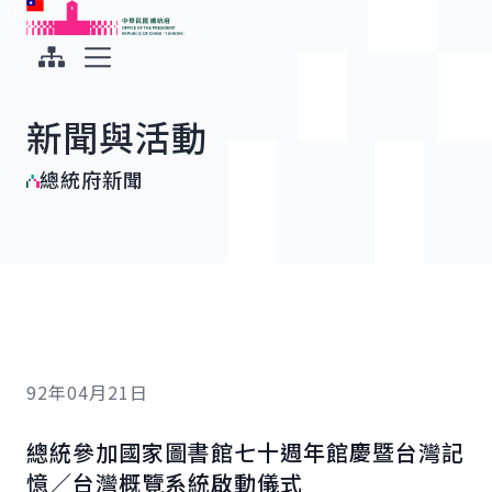
:::
:::
跳到主要內容
中華民國總統府
展開選單
新聞與活動
總統府新聞
92年04月21日
總統參加國家圖書館七十週年館慶暨台灣記
憶／台灣概覽系統啟動儀式