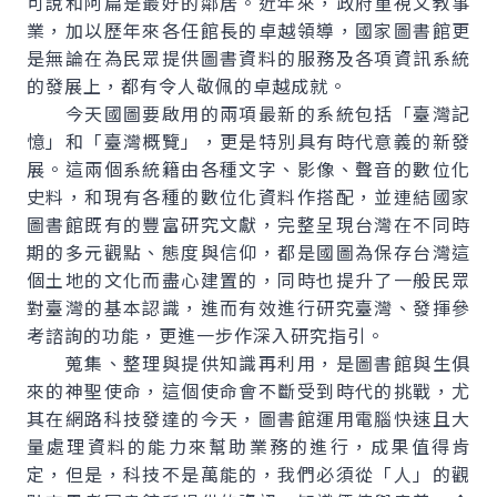
可說和阿扁是最好的鄰居。近年來，政府重視文教事
業，加以歷年來各任館長的卓越領導，國家圖書館更
是無論在為民眾提供圖書資料的服務及各項資訊系統
的發展上，都有令人敬佩的卓越成就。
今天國圖要啟用的兩項最新的系統包括「臺灣記
憶」和「臺灣概覽」，更是特別具有時代意義的新發
展。這兩個系統籍由各種文字、影像、聲音的數位化
史料，和現有各種的數位化資料作搭配，並連結國家
圖書館既有的豐富研究文獻，完整呈現台灣在不同時
期的多元觀點、態度與信仰，都是國圖為保存台灣這
個土地的文化而盡心建置的，同時也提升了一般民眾
對臺灣的基本認識，進而有效進行研究臺灣、發揮參
考諮詢的功能，更進一步作深入研究指引。
蒐集、整理與提供知識再利用，是圖書館與生俱
來的神聖使命，這個使命會不斷受到時代的挑戰，尤
其在網路科技發達的今天，圖書館運用電腦快速且大
量處理資料的能力來幫助業務的進行，成果值得肯
定，但是，科技不是萬能的，我們必須從「人」的觀