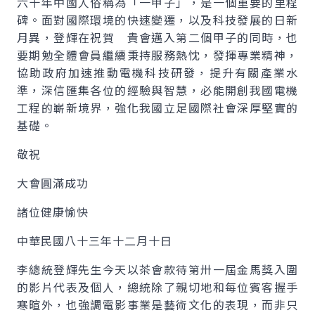
六十年中國人俗稱為「一甲子」，是一個重要的里程
碑。面對國際環境的快速變遷，以及科技發展的日新
月異，登輝在祝賀 貴會邁入第二個甲子的同時，也
要期勉全體會員繼續秉持服務熱忱，發揮專業精神，
協助政府加速推動電機科技研發，提升有關產業水
準，深信匯集各位的經驗與智慧，必能開創我國電機
工程的嶄新境界，強化我國立足國際社會深厚堅實的
基礎。
敬祝
大會圓滿成功
諸位健康愉快
中華民國八十三年十二月十日
李總統登輝先生今天以茶會款待第卅一屆金馬獎入圍
的影片代表及個人，總統除了親切地和每位賓客握手
寒暄外，也強調電影事業是藝術文化的表現，而非只