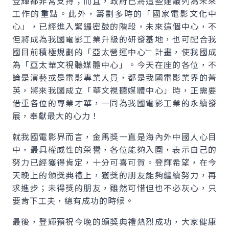
登輝都非常支持；而且，政府已將這些建議列為未來
工作的重點。此外，籌劃多時的「國家電影文化中
心」，已經進入緊鑼密鼓的階段，未來這個中心，不
但將成為我國電影工業升級的研發基地，也可配合我
國目前積極規劃的「亞太營運中心﹂計畫，使我國成
為「亞太華文視聽媒體中心」。今天在座的各位，不
論是演藝或是電影專業人員，都是我國電影業界的菁
英，將來我國成立「華文視聽媒體中心」時，正需要
借重各位的專業才華，一同為我國電影工業的永續發
展，奉獻最大的心力！
就我國電影界而言，金馬獎一直是海內外中國人心目
中，最具權威性的榮譽，各位能夠入圍，表示自己的
努力已經獲得肯定，十分可喜可賀。登輝希望，在今
天晚上的頒獎典禮上，獲獎的朋友能夠繼續努力，再
求進步；未得獎的朋友，雖然可惜但也不必灰心，只
要肯下工夫，總有成功的時候。
最後，登輝預祝今晚的頒獎典禮熱烈成功，大家健康