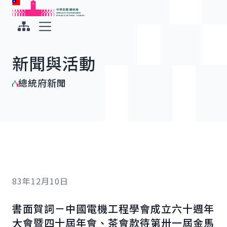
:::
:::
跳到主要內容
中華民國總統府
展開選單
新聞與活動
總統府新聞
83年12月10日
書面賀詞－中國電機工程學會成立六十週年
大會暨四十屆年會、茶會款待第卅一屆金馬