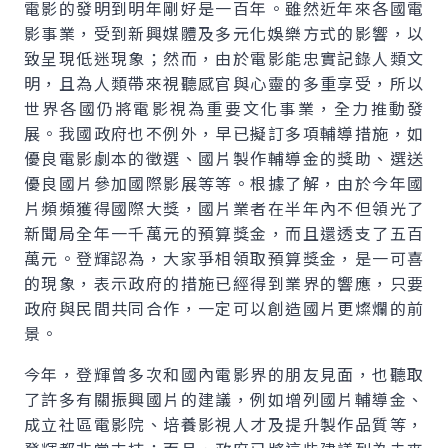
電影的發明到明年剛好是一百年。雖然近年來各國電
影事業，受到新興媒體及多元化娛樂方式的影響，以
致呈現低迷現象；然而，由於電影能忠實記錄人類文
明，且為人類帶來視聽感官與心靈的多重享受，所以
世界各國仍將電影視為重要文化事業，全力推動發
展。我國政府也不例外，早已擬訂多項輔導措施，如
優良電影劇本的徵選、國片製作輔導金的獎助、選送
優良國片參加國際影展等等。根據了解，由於今年國
片頻頻獲得國際大獎，國片業者在半年內不但領光了
新聞局全年一千萬元的預算獎金，而且還透支了五百
萬元。登輝認為，大家爭相領取預算獎金，是一可喜
的現象，表示政府的措施已經得到業界的響應，只要
政府與民間共同合作，一定可以創造國片更燦爛的前
景。
今年，登輝曾多次和國內電影界的朋友見面，也聽取
了許多有關振興國片的建議，例如增列國片輔導金、
成立社區電影院、培養影視人才及提升製作品質等，