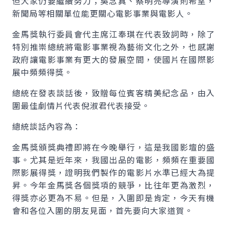
但大家仍要繼續努力；吳念真、蔡明亮導演則希望，
新聞局等相關單位能更關心電影事業與電影人。
金馬獎執行委員會代主席江奉琪在代表致詞時，除了
特別推崇總統將電影事業視為藝術文化之外，也感謝
政府讓電影事業有更大的發展空間，使國片在國際影
展中頻頻得獎。
總統在發表談話後，致贈每位賓客精美紀念品，由入
圍最佳劇情片代表倪淑君代表接受。
總統談話內容為：
金馬獎頒獎典禮即將在今晚舉行，這是我國影壇的盛
事。尤其是近年來，我國出品的電影，頻頻在重要國
際影展得獎，證明我們製作的電影片水準已經大為提
昇。今年金馬獎各個獎項的競爭，比往年更為激烈，
得獎亦必更為不易。但是，入圍即是肯定，今天有機
會和各位入圍的朋友見面，首先要向大家道賀。