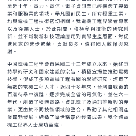
至近十年，電力、電信、電子資訊業已經橫跨了製造
業和服務業的領域，舉凡國計民生，所有輕重工業，
均與電機工程技術密切相關。我電機工程界學者專家
以及從業人士，於此期間，積極參與技術的研究創
新，並不斷將新科技理論應用到實際生產層面，對促
進國家的進步繁榮，貢獻良多，值得國人敬佩與感
謝。
中國電機工程學會自民國二十三年成立以來，始終秉
持學術研究和國家建設的宗旨，積極宣揚並推動電機
技術，促成了多項電機工程有關的學術研究，培育了
無數的電機工程人才。近四十多年來，台灣自戰後的
百廢待舉中復甦，逐步完成全省的電氣化，並在六十
年代，創造了積體電路、資訊電子及通訊等新興的產
業，更由於不同技術領域的整合，帶動了其他相關產
業蓬勃發展，締造了舉世稱羡的經濟成果，我全體電
機工程界人士居功至偉。