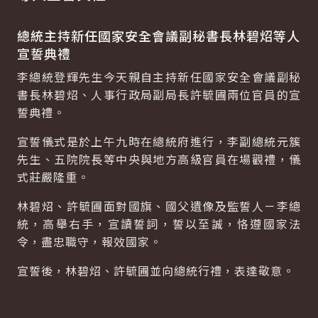
總統主持新任國家安全會議副秘書長林碧炤等人
宣誓典禮
李總統登輝先生今天親自主持新任國家安全會議副秘
書長林碧炤、人事行政局副局長許毓圃兩位官員的宣
誓典禮。
宣誓儀式是於上午九時在總統府進行，李副總統元簇
先生、五院院長等中央與地方高級官員在場觀禮，儀
式莊嚴隆重。
林碧炤、許毓圃面對國旗、國父遺像及監誓人－李總
統，高舉右手，宣讀誓詞，誓以至誠，恪遵國家法
令，盡忠職守，報效國家。
宣誓後，林碧炤、許毓圃並向總統行禮，表達敬意。