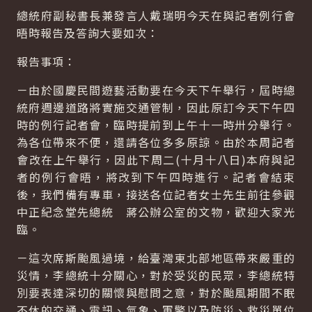
總統府副秘書長兼發言人戴瑞明今天在與記者例行會
晤時報告及答詢大要如次：
報告事項：
－由於國慶民間遊藝活動要在今天下午舉行，屆時總
統府週邊道路將實施交通管制，因此原訂今天下午四
時的例行記者會，臨時提前到上午十一時卅分舉行。
為各位帶來不便，還請各位多多原諒。由於本周記者
會改在上午舉行，因此下周二(十月十八日)本府與記
者的例行會晤，將改到下午四時進行。記者會結束
後，我們備有專車，接送各位記者女士先生前往參觀
中正紀念堂先總統 蔣公辦公室的文物，歡迎大家光
臨。
－這次席斯颱風過境，給臺灣東北部地區帶來嚴重的
災情，李總統十分關心，對於受災的民眾，李總統特
別要表達深切的關懷與慰問之意，對於颱風期間不眠
不休的交通、電訊、氣象、軍警以及防災、救災單位