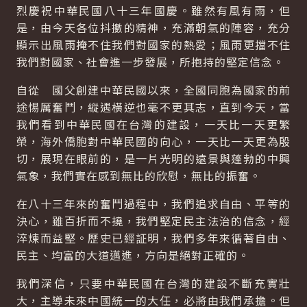
烈慶祝中華民國八十三年國慶。雖然有風有雨，但
是，由今天各位抖擻的精神，充滿朝氣的陣容，充分
顯示出風雨掩不住我們對國家的熱愛；風雨更擋不住
我們對國家、社會進一步發展，所抱持的堅定信念。
自從 國父創建中華民國以來，全國同胞為國家的前
途惕厲奮鬥，縱遇橫逆也毫不更其志，直到今天，當
我們看到中華民國在台灣的建設，一天比一天更繁
榮，海外僑胞對中華民國的向心，一天比一天更為殷
切，展現在眼前的，是一片光明的遠景與蓬勃的中興
氣象，我們實在感到無比的欣慰，無比的振奮。
在八十三年來的奮鬥過程中，我們追求自由、平等的
決心，雖百折而不撓，我們堅定民主法治的信念，經
淬煉而益堅。歷史已經証明，我們多年來循著自由、
民主、均富的大道邁進，方向是絕對正確的。
我們深信，只要中華民國在台灣的建設不斷充實壯
大，主導未來中國統一的大任，必將由我們承擔。但