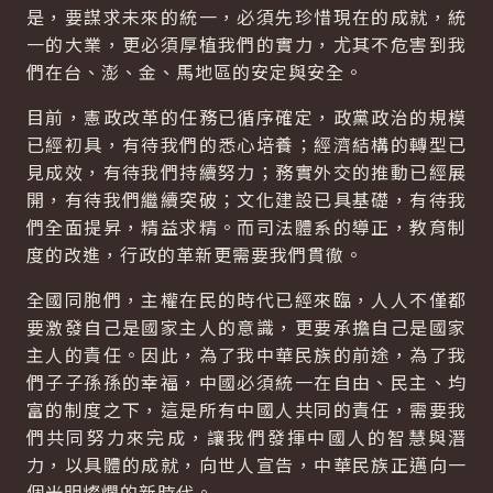
是，要謀求未來的統一，必須先珍惜現在的成就，統
一的大業，更必須厚植我們的實力，尤其不危害到我
們在台、澎、金、馬地區的安定與安全。
目前，憲政改革的任務已循序確定，政黨政治的規模
已經初具，有待我們的悉心培養；經濟結構的轉型已
見成效，有待我們持續努力；務實外交的推動已經展
開，有待我們繼續突破；文化建設已具基礎，有待我
們全面提昇，精益求精。而司法體系的導正，教育制
度的改進，行政的革新更需要我們貫徹。
全國同胞們，主權在民的時代已經來臨，人人不僅都
要激發自己是國家主人的意識，更要承擔自己是國家
主人的責任。因此，為了我中華民族的前途，為了我
們子子孫孫的幸福，中國必須統一在自由、民主、均
富的制度之下，這是所有中國人共同的責任，需要我
們共同努力來完成，讓我們發揮中國人的智慧與潛
力，以具體的成就，向世人宣告，中華民族正邁向一
個光明燦爛的新時代。