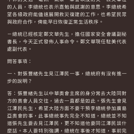
的人員，李總統也表示嘉勉與感謝的意思。李總統希
望各級政府能儘速展開救災復建的工作，也希望民眾
與政府合作，俾能早日恢復正常生活秩序。
－總統已經核定鄭文華先生，擔任國家安全會議副秘
書長，今天正式發佈人事命令。鄭文華現任駐美代表
處副代表。
問答事項：
一、對張豐緒先生見江澤民一事，總統府有沒有進一
步的說明？
答：張豐緒先生以中華奧會主席的身分常去大陸同對
方的奧會人員交往，過去一直都是如此。張先生會見
江澤民先生，希望大陸方面不要干預李總統參加廣島
亞奧會的事，此事總統事先完全不知道，總統並不知
道張先生要去見江澤民，更不知道他要同江澤民談什
麼話。本人要特別強調，總統在事後才知道，事前完