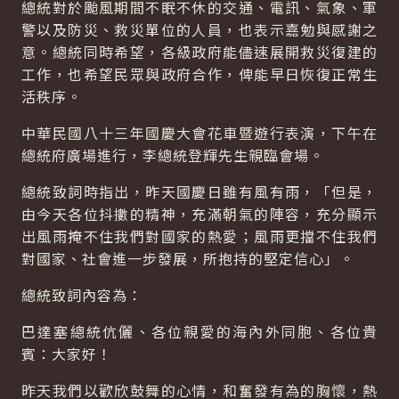
總統對於颱風期間不眠不休的交通、電訊、氣象、軍
警以及防災、救災單位的人員，也表示嘉勉與感謝之
意。總統同時希望，各級政府能儘速展開救災復建的
工作，也希望民眾與政府合作，俾能早日恢復正常生
活秩序。
中華民國八十三年國慶大會花車暨遊行表演，下午在
總統府廣場進行，李總統登輝先生親臨會場。
總統致詞時指出，昨天國慶日雖有風有雨，「但是，
由今天各位抖擻的精神，充滿朝氣的陣容，充分顯示
出風雨掩不住我們對國家的熱愛；風雨更擋不住我們
對國家、社會進一步發展，所抱持的堅定信心」。
總統致詞內容為：
巴達塞總統伉儷、各位親愛的海內外同胞、各位貴
賓：大家好！
昨天我們以歡欣鼓舞的心情，和奮發有為的胸懷，熱