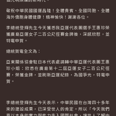
敬祝中華民國國運昌隆！全體貴賓、全國同胞、全體
海外僑胞身體健康！精神愉快！謝謝各位。
李總統登輝先生今天獲悉我亞運代表團選手王惠珍榮
獲廣島亞運女子二百公尺徑賽金牌後，深感欣慰，並
特電申賀。
總統賀電全文為：
亞東關係協會駐日本代表處請轉中華亞運代表團王惠
珍小姐：欣悉在廣島第十二屆亞運女子二百公尺徑
賽，榮獲金牌，並刷新亞運紀錄，為國爭光，特電申
賀。
李總統登輝先生今天表示，中華民國在台灣四十多年
來的建設成果，已深受世人的肯定。所以「今天我們
要以本身的實力與能力走入國際社會，讓世人了解中