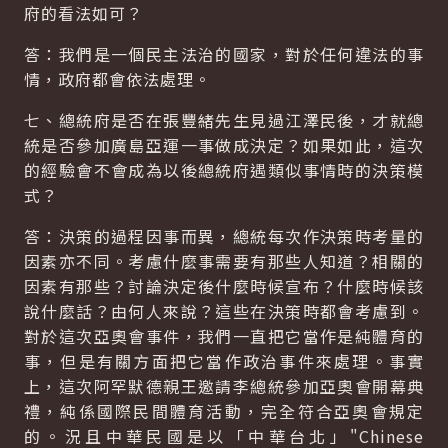
府的看法如可？
答：我們是一個民主法治的國家，對於任何違法的事
情，政府都會依法處理。
七、總統府是否在張豐緒先生見過江澤民後，才就總
統是否參加廣島亞運一事做成決定？如果如此，這次
的經驗會不會成為以後總統府遇類似事情時的決策模
式？
答：決策的過程因事而異，總統每次作決策時考量的
因素亦不同。考慮什麼事需要有那些人知道？相關的
因素有那些？討論決定後什麼時候宣布？什麼時候該
說什麼話？由何人來說？這些在決策時都會考慮到。
對於這次亞奧會事件，我們一直把它當作是純體育的
事，但是有關方面把它當作政治事件來處理。事實
上，這次阿罕默德親王邀請李總統參加亞奧會開幕典
禮，純係國際民間體育活動，完全符合亞奧會規定
的。況且中華民國是以「中華台北」"Chinese