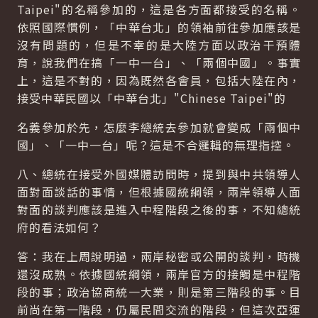
Taipei"的名稱參加的，這是各方面都接受的名稱。
依照國際慣例，「中華台北」的領袖前往參加應該是
沒有問題的，但是不幸的是大陸方面以政治干預體
育，說我們在搞「一中一台」、「兩個中國」。事實
上，這是不對的，因為既然各會員，包括大陸在內，
接受中華民國以「中華台北」"Chinese Taipei"的
名義參加於先，怎麼李總統去參加就會變成「兩個中
國」、「一中一台」呢？這是不合邏輯的無理指控。
八、總統在接受外國媒體訪問時，提到與中共領導人
面對面談話的事情，但根據國統綱領，兩岸領導人面
對面的談判應該是進入中程階段之後的事，不知總統
府的看法如何？
答：我在上周說明過，兩岸秘密或公開的談判，時機
還沒成熟。依據國統綱領，兩岸官方的接觸是中程階
段的事；政治協商統一大業，則是第三階段的事。目
前尚在第一階段，仍屬民間交流的階段，但這次亞運