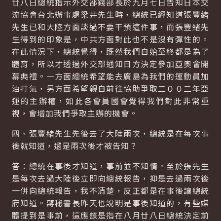
廿八日總統指示外交部錢部長於九月七日告知日本交
流協會台北辦事處梁井先生時，總統已經知道張豐緒
先生已和大陸方面談過不要干預這件事，而張豐緒先
生得到的印象是，中共方面對此也不是沒有彈性的。
在此情況下，總統覺得，既然我們自始至終都是為了
體育，所以才透過外交部通知日方決定參加亞奧會開
幕典禮。一方面總統希望能去廣島為我們的運動員加
油打氣，另方面希望親自前往協助爭取二００二年亞
運的主辦權，如此各會員國會覺得我們對此非常重
視，會增加我們爭取主辦的機會。
四、張豐緒先生先後去了大陸兩次，總統是在每次事
後就知道，還是兩次後才被告知？
答：總統在事後才知道，事前並不知情。至於張先生
是每次去過大陸後立即向總統報告，抑是去過兩次後
一併向總統報告，我不清楚，反正都是在事後讓總統
府知道。蔣秘書長昨天也說明是事後知道的，有些媒
體提到是事前，這應該是指在八月廿八日總統決定前