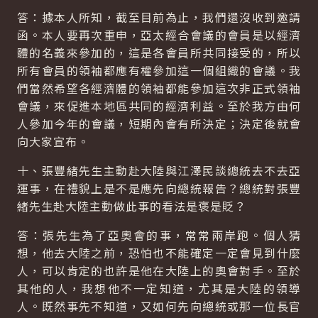
答：據本人所知，截至目前為止，我們還沒收到邀請
函。本人要再次重申，亞太經合會議的會員是以經濟
體的名義來參加的，這是各會員所共同接受的，所以
所有會員的領袖都應有權參加這一個組織的會議。我
們當然希望各經濟體的領袖都能參加這次非正式領袖
會議，來促進本地區共同的經濟利益。至於我方由何
人參加今年的會議，短期內會有所決定；決定後就會
向大家宣布。
十、張豐緒先生主動赴大陸與江澤民談總統去不去亞
運事，在禮貌上是不是應先向總統報告？總統對張豐
緒先生赴大陸主動做此事的看法是褒是貶？
答：張先生為了亞奧會的事，常常兩岸跑。個人猜
想，他去大陸之前，恐怕也不能確定一定會見到什麼
人，可以肯定的也許是他在大陸上的奧會對手。至於
其他的人，我想他不一定知道，尤其是大陸的領導
人。既然事先不知道，又如何先向總統或那一位長官