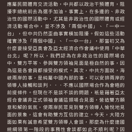
應屬民間體育交流活動，中共都以政治干預體育，阻
擾李總統前去為選手加油。事實上，在多邊的、非政
治性的國際活動中，尤其是非政治性的國際體育或經
濟活動場合中，並不涉及「兩個中國」、「一中一
台」，但中共仍然歪曲事實橫加阻擾。假如這些活動
確實涉及「兩個中國」、「一中一台」，那當初又為
什麼要接受亞奧會及亞太經濟合作會議中使用「中華
台北」呢？所以，我們認為在非政治性的國際場合
中，雙方平等、參與雙方領袖見面是極自然的事，因
為這是各會員都接受的模式。其次，中共方面說，海
峽兩岸的事，是純屬中國內部的事，可以安排兩岸的
領導人接觸和談判．．．不應以國際場合作為會晤的
前提條件。但現在不是談不談的問題，衹是藉著亞太
經合會議非正式領袖會議這類場合見面，營造雙方願
意和解的氣氛，使兩岸民眾見到雙方領導人愉悅地見
面的景象，這會有助雙方互信的建立。今天，大陸方
面如果有誠意希望雙方領導人會談，那麼為什麼連國
統綱領第一階段的事務性會談都如此不順利呢？因