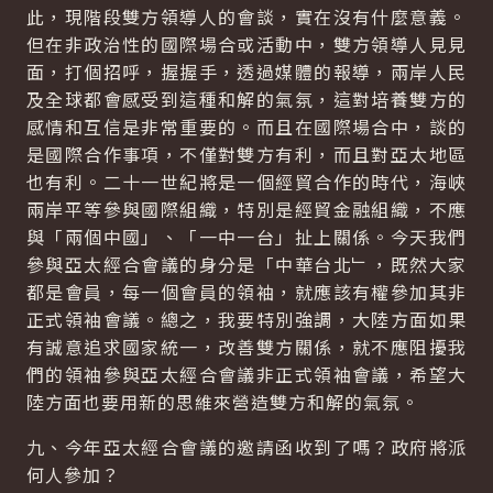
此，現階段雙方領導人的會談，實在沒有什麼意義。
但在非政治性的國際場合或活動中，雙方領導人見見
面，打個招呼，握握手，透過媒體的報導，兩岸人民
及全球都會感受到這種和解的氣氛，這對培養雙方的
感情和互信是非常重要的。而且在國際場合中，談的
是國際合作事項，不僅對雙方有利，而且對亞太地區
也有利。二十一世紀將是一個經貿合作的時代，海峽
兩岸平等參與國際組織，特別是經貿金融組織，不應
與「兩個中國」、「一中一台」扯上關係。今天我們
參與亞太經合會議的身分是「中華台北﹂，既然大家
都是會員，每一個會員的領袖，就應該有權參加其非
正式領袖會議。總之，我要特別強調，大陸方面如果
有誠意追求國家統一，改善雙方關係，就不應阻擾我
們的領袖參與亞太經合會議非正式領袖會議，希望大
陸方面也要用新的思維來營造雙方和解的氣氛。
九、今年亞太經合會議的邀請函收到了嗎？政府將派
何人參加？