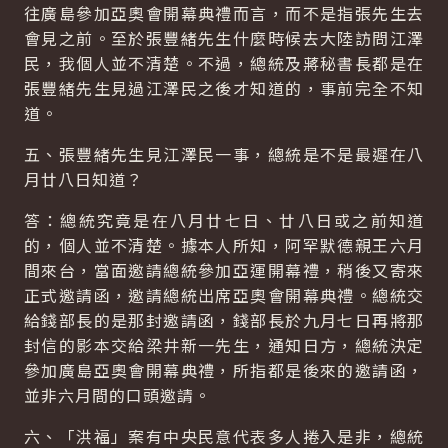
往廣島參加亞奧會開幕典禮而言，而不是指張先生去
會見之前。至於張豐緒先生什麼時候去大陸訪問江澤
民，我個人並不清楚。不過，總統及蔣秘書長都是在
張豐緒先生見過江澤民之後才知道的，事前完全不知
道。
五、張豐緒先生見江澤民一事，總統是不是最遲在八
月廿八日知道？
答：總統究竟是在八月廿七日、廿八日或之前知道
的，個人並不清楚。據本人所知，阿罕默德親王六月
間來台，當面邀請總統參加亞運開幕禮，稍後又寄來
正式邀請函，邀請總統出席亞奧會開幕典禮。總統交
給錢部長的是那封邀請函，錢部長於九月七日再將那
封信的影本交給梁井新一先生，通知日方，總統決定
參加廣島亞奧會開幕典禮，所指都是後來的邀請函，
並非六月間的口頭邀請。
六、「洪福」案有中央民意代表多人捲入是非，總統