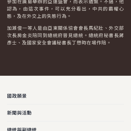
參加在廣島舉辦的亞運盛會，而表示遺憾。不過，他
認為，由這次事件，可以充分看出，中共的霸權心
態，及在外交上的失態行為。
加瀨俊一等人是由亞東關係協會會長馬紀壯、外交部
次長房金炎陪同到總統府晉見總統。總統府秘書長蔣
彥士、及國家安全會議秘書長丁懋時在場作陪。
:::
國政願景
新聞與活動
總統與副總統