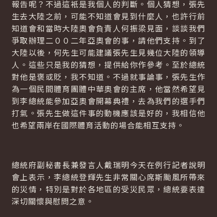
報告呢？不過這衹是我個人的判斷。個人猜想，張先
生去大陸之前，可能不知道會見到什麼人，也許行前
知道會和當時大陸奧會負責人何振梁見面，談談我們
爭取辦理二００二年亞奧會的事，請他們支持。到了
大陸以後，何先生可能建議張先生見幾位大陸的領導
人。這些只是我的猜想，提供給你作參考。至於總統
對他是褒或貶，我不知道。不過就事論事，張先生作
為一個民間體育團體中華奧會的主席，他當然希望見
到李總統能參加亞奧會開幕典禮，去為我們的選手們
打氣。張先生做這件事的動機應該是好的，我相信他
也希望兩岸在國際體育活動的場合能相互支持。
總統府副秘書長兼發言人戴瑞明今天在例行記者說明
會上表示，李總統登輝先生非常關心席斯颱風所帶來
的災情，特別是對於各地區的受災民眾，總統要表達
深切關懷與慰問之意。