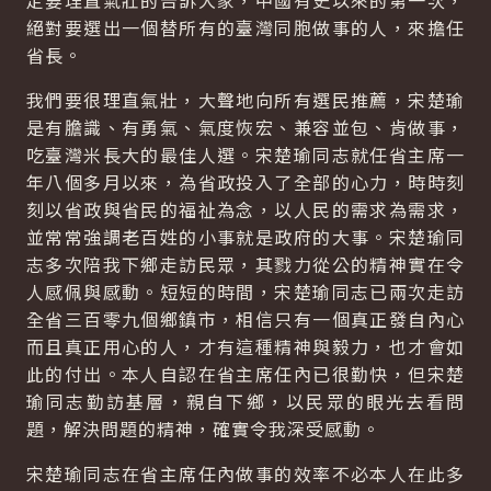
定要理直氣壯的告訴大家，中國有史以來的第一次，
絕對要選出一個替所有的臺灣同胞做事的人，來擔任
省長。
我們要很理直氣壯，大聲地向所有選民推薦，宋楚瑜
是有膽識、有勇氣、氣度恢宏、兼容並包、肯做事，
吃臺灣米長大的最佳人選。宋楚瑜同志就任省主席一
年八個多月以來，為省政投入了全部的心力，時時刻
刻以省政與省民的福祉為念，以人民的需求為需求，
並常常強調老百姓的小事就是政府的大事。宋楚瑜同
志多次陪我下鄉走訪民眾，其戮力從公的精神實在令
人感佩與感動。短短的時間，宋楚瑜同志已兩次走訪
全省三百零九個鄉鎮市，相信只有一個真正發自內心
而且真正用心的人，才有這種精神與毅力，也才會如
此的付出。本人自認在省主席任內已很勤快，但宋楚
瑜同志勤訪基層，親自下鄉，以民眾的眼光去看問
題，解決問題的精神，確實令我深受感動。
宋楚瑜同志在省主席任內做事的效率不必本人在此多