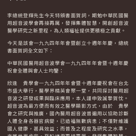
李總統登輝先生今天特頒書面賀詞，期勉中華民國醫
用超音波學會再接再厲，發揮集體智慧，開創超音波
醫學研究之新里程，為人類福祉提供更積極之貢獻。
今天是該會一九九四年年會暨創立十週年年慶，總統
書面賀詞全文如下：
中華民國醫用超音波學會一九九四年年會暨十週年慶
祝會全體與會人士均鑒：
欣逢 貴學會一九九四年年會暨十週年慶祝會在台北
市盛大舉行，醫學界精英會聚一堂，共同探討醫用超
音波之研發成果與臨床應用，本人謹申致誠摯賀忱。
超音波為最方便而有效之醫學顯影方式，由於 貴學
會之研究與推廣，國內醫用超音波普遍用以協助診斷
人體全身各器官病變，已造福無數病患；不僅對維護
國人健康，甚具效益；而普及之程度及研究之水準，