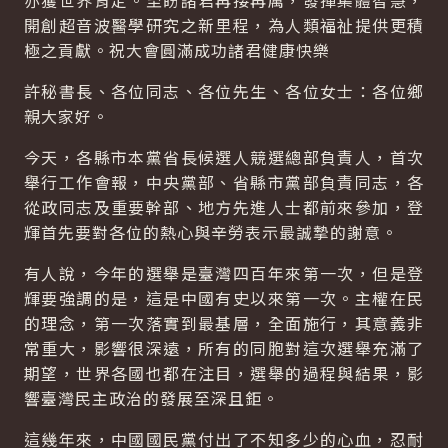
亦獲世界肯定。至盼諸君再接再厲，發揮集體智慧，
開創超音波醫學研究之新里程，為人類福祉提供更積
極之貢獻。祝大會圓滿成功諸君健康快樂
許秘書長、各位同志、各位先生、各位女士：各位鄉
親大家好。
今天，各縣市本黨省長候選人競選總部負責人，首次
舉行工作會報，中央黨部、省縣市黨部負責同志，各
從政同志及重要幹部、地方先進人士都前來參加，登
輝首先要對各位的熱心與辛勞表示最誠摯的謝意。
有人說，今年的選舉是臺灣四百年來第一次，但是登
輝要強調的是，這是中國有史以來第一次。主權在民
的理念，第一次落實到最基層，全面施行，其意義非
常重大，影響很深遠，所有的同胞對這次選舉充滿了
期望，世界各國也都在注目，選舉的過程與結果，影
響臺灣民主政治的發展至深且鉅。
這幾年來，中國國民黨付出了不知多少的心血，忍耐