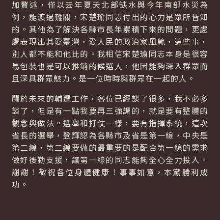
加贅述，僅以去年夏天北部缺水與今年南部水災為
例，能渡過難關，宋楚瑜同志付出的心力是眾所皆知
的。其他為了解決各縣市長年累積下來的問題，更處
處表現出其愛臺灣，愛人民的政治家風範，這些事，
別人都不能和他比的。我相信宋楚瑜同志本身是很容
易包裝也是可以推銷的候選人，他因能夠深入群眾而
且深具群眾魅力。是一位時時與群眾在一起的人。
關於未來的輔選工作，各位已經談了很多，我不必多
談了，但是有一點我要再三強調的，就是要有整體的
觀念與做法。選舉和打仗一樣，要有指揮系統，這次
省長的選舉，登輝認為各縣市及省是第一線，中央是
第二線，第二線要做的最重要的是配合第一線的需求
做好後勤支援，讓第一線的同志能夠全心全力投入。
謝謝！敬祝各位身體健康！事事如意，本黨勝利成
功。