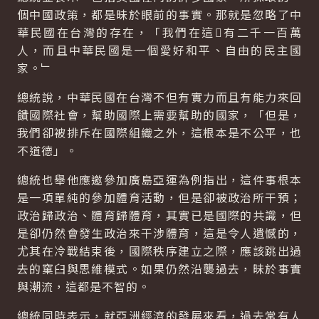
個中國政策，都是昧於眼前的事實。那就是忽略了中
華民國在台灣的存在，「我們在這有二千一百萬
人，而且中華民國是一個愛好和平、自由的民主國
家。﹂
總統說，中華民國在台灣不但有實力而且有能力來回
饋國際社會，幫助國際上需要幫助的國家，「但是，
我們卻被排斥在國際組織之外，這根本是不公平，也
不道德」。
總統也舉他應邀參加廣島亞運為例指出，這件事根本
是一項單純的參加體育活動，但是卻被政治所干預；
政治歸政治、體育歸體育，其實已是國際的共識，但
是卻仍然會發生政治來干涉體育，這是令人遺憾的，
尤其在冷戰結束後，國際秩序建立之際，應該跳出過
去的窠臼與思維模式。如果仍然沿襲過去，昧於事實
與潮流，這都是不智的。
總統同時表示，就亞洲經濟的發展來看，過去常有人