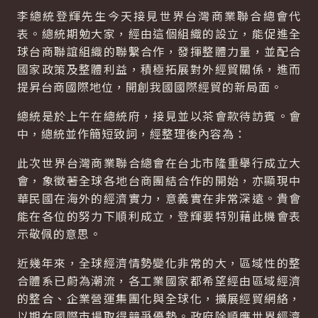
李總統登輝先生今天接見世界台灣商業聯合總會代
表。總統期勉大家，經由這個組織的設立，能促進全
球台商聯誼組織的聯繫合作，發揮整體力量，並配合
國家政策及整體利益，積極拓展對外經貿關係，進而
提昇台商國際地位，開創我國國際經貿的新局面。
總統是於上午在總統府，接見並以茶會款待訪賓。會
中，總統並作簡短致詞，經整理後內容為：
此次世界台灣商業聯合總會在台北市隆重舉行成立大
會，象徵著全球各地台商團結合作的開始，亦顯現中
華民國在海外的經濟實力，意義實在非常深遠。貴會
能在各位的努力下順利成立，登輝要特別藉此機會表
示敬佩的意思。
近幾年來，全球經濟情勢變化非常的大，區域性的整
合體系已蔚為潮流，各工業國家都希望經由區域經濟
的整合、企業營運集團化與全球化，擴展經貿網絡，
以期在國際市場取得競爭優勢。政府除順應世界經濟