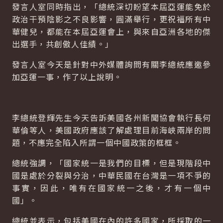
發言人室同時指出，「總統深切盼望本屆亞運能免於
政治干預陰影之不良影響，圓滿舉行，更祝福所有中
華健兒，都能在本屆亞運會上，與來自亞洲各地的傑
出選手，共創傲人佳績。」
發言人室今天是針對中外媒體詢問有關李總統應邀參
加亞運一事，作了以上說明。
李總統登輝先生今天告訴美國各州新聞協會執行長何
華倫等人，美國政府應該了解處理目前海峽兩岸的問
題，不應完全陷入所謂一個中國政策的框框。
總統強調，「國家統一是我們的目標，但是現階段中
國是處於分裂與分治，中華民國在台灣是一項不爭的
事實，因此，唯有在國家統一之後，才有一個中
國」。
總統並表示，包括美國在內的許多國家，所採取的一