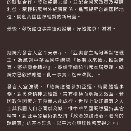
的聯繫合作，發揮整體力量，並配合國家政策及整體
利益，積極拓展對外經貿關係，進而提昇台商國際地
位，開創我國國際經貿的新局面。
最後，敬祝諸位事業蓬勃發展，身體健康！謝謝。
總統府發言人室今天表示，「亞奧會主席阿罕默德親
王，為感謝中華民國李總統『長期以來致力推動體
育，堅持奧會精神』，邀請李總統出席本屆亞運，總
統亦已欣然應邀。此一事實，迄未改變」。
發言人室強調，「總統應邀參加亞運，純屬體壇事
務，對奧會精神之維護，當有積極而明顯之效益。若
因政治因素之干預而未能成行，世界上愛好體育之人
士與我國人自必同感為憾。惟中華民國既然堅持奧會
精神，對此事發展仍將堅持『政治的歸政治，體育的
歸體育』的基本理念，以平常心與理性態度視之。」