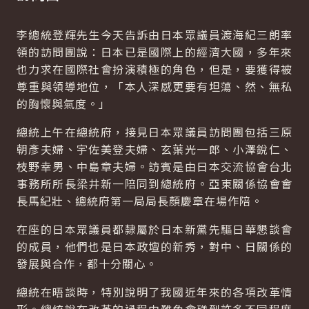
李總統登輝先生今天告訴由日本眾議員渡海紀三朗率
領的訪問團說：日本已是國際上的經濟大國，多年來
也力求在國際社會扮演積極的角色，但是，要獲得被
尊重與領導地位，「本人深感更要有坦蕩、然、無私
的胸懷與氣度。」
總統上午在總統府，接見日本眾議員訪問團包括三原
朝彥夫婦、宇佐美登夫婦、玄葉光一郎、小澤銳仁、
枝野幸男、中島章夫婦。訪賓是由日本交流協會台北
事務所所長梁井新一陪同到總統府。亞東關係協會會
長馬紀壯、總統府第一局局長顏慶章在場作陪。
在座的日本眾議員都隸屬於日本新黨先驅日華懇談會
的成員，他們也是日本政壇的新秀，對中、日關係的
發展與合作，都十分關心。
總統在晤談時，特別說明了我國近年來的各項改革情