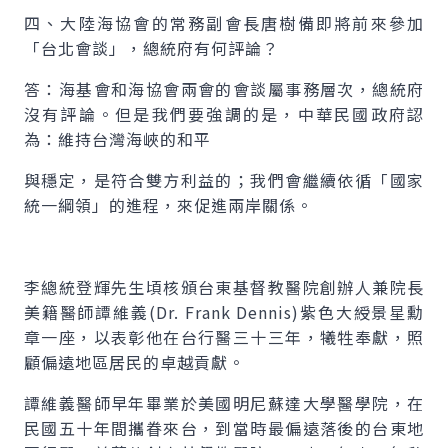
四、大陸海協會的常務副會長唐樹備即將前來參加
「台北會談」，總統府有何評論？
答：海基會和海協會兩會的會談屬事務層次，總統府
沒有評論。但是我們要強調的是，中華民國政府認
為：維持台灣海峽的和平
與穩定，是符合雙方利益的；我們會繼續依循「國家
統一綱領」的進程，來促進兩岸關係。
李總統登輝先生頃核頒台東基督教醫院創辦人兼院長
美籍醫師譚維義(Dr. Frank Dennis)紫色大綬景星勳
章一座，以表彰他在台行醫三十三年，犧牲奉獻，照
顧偏遠地區居民的卓越貢獻。
譚維義醫師早年畢業於美國明尼蘇達大學醫學院，在
民國五十年間攜眷來台，到當時最偏遠落後的台東地