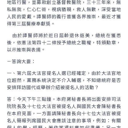
地區行醫，並募款創立基督教醫院，三十三年來，無
私無我，仁心仁術，視病猶親，救人無數，深受當地
人民的愛戴。譚醫師的義行普獲各界推崇，最近才獲
得第三屆醫療奉獻獎。
由於譚醫師將於近日屆齡退休返美，總統在獲悉
後，依憲法第四十二條授予總統之職權，特頒勳章，
以示推崇與表揚。
－答詢大要：
一、第六屆大法官提名人選已經確定，由於大法官地
位超然，黨務系統決定不介入輔選，不知總統府是否
安排拜訪國代或舉辦介紹被提名人的活動？
答：今天下午三點鐘，本府蔣秘書長將出面安排司法
院院長及十七位大法官被提名人與國民大會陳秘書長
在本府見面，一方面請陳秘書長向十七位大法官被提
名人簡報列席國民大會應該注意的事項，例如：有關
個人的學、經歷、著作等資料應如何準備；另一方