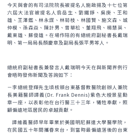
今天與會的有司法院院長被提名人施啟揚及十七位第
六屆大法官被提名人翁岳生、劉鐵錚、吳庚、王和
雄、王澤鑑、林永謀、林菊枝、林國賢、施文森、城
仲模、孫森焱、陳計男、曾華松、董翔飛、楊慧英、
戴東雄、蘇俊雄。在場作陪的有總統府副秘書長戴瑞
明、第一局局長顏慶章及副局長張平男等人。
總統府副秘書長兼發言人戴瑞明今天在與新聞界例行
會晤時發佈新聞及答詢如下：
－李總統登輝先生頃核頒台東基督教醫院創辦人兼院
長美籍醫師譚義(Dr. Frank Dennis)紫色大綬景星勳
章一座，以表彰他在台行醫三十三年，犧牲奉獻，照
顧偏遠地區居民的卓越貢獻。
譚維義醫師早年畢業於美國明尼蘇達大學醫學院，
在民國五十年間攜眷來台，到當時最偏遠落後的台東