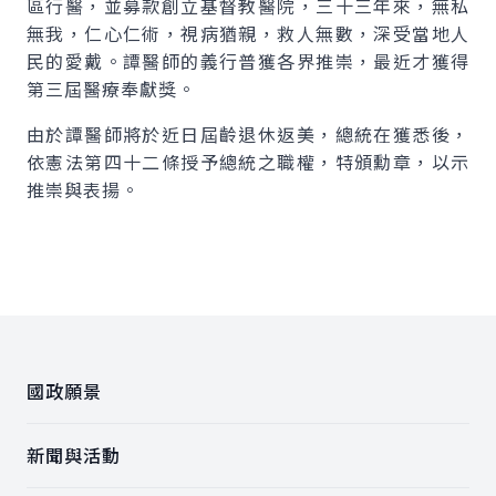
區行醫，並募款創立基督教醫院，三十三年來，無私
無我，仁心仁術，視病猶親，救人無數，深受當地人
民的愛戴。譚醫師的義行普獲各界推崇，最近才獲得
第三屆醫療奉獻獎。
由於譚醫師將於近日屆齡退休返美，總統在獲悉後，
依憲法第四十二條授予總統之職權，特頒勳章，以示
推崇與表揚。
:::
國政願景
新聞與活動