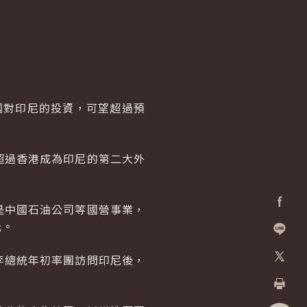
中華民國對印尼的投資，可望超過預
超過香港成為印尼的第二大外
是中國石油公司等國營事業，
Facebo
元。
加入好
李總統年初率團訪問印尼後，
X
列印