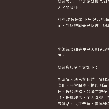
總統表示，他非常樂於見到
人民的福祉。
阿布瑞薩是於下午與印尼商工總
同，到總統府晉見總統。總
李總統登輝先生今天明令褒
懋。
總統褒揚令全文如下：
司法院大法官楊日然，資賦
演化。升堂睹奧，博厚淵深
長，授經傳道，教澤普施多
員，振興地治，宇內蜚聲。
告殞落，長才未竟，震悼殊