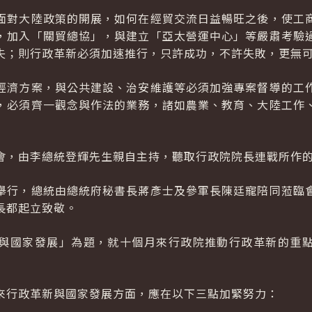
面對大陸政策的開展，如何在經貿交流日益暢旺之後，使工
，加入「關貿總協」，與建立「亞太營運中心」等嚴肅考驗
失；則行政革新必須加速推行，只許成功，不許失敗，更無
經濟方案，與公共建設、治安維護等必須加強專案督導的工
，必須齊一觀念與作法的業務，諸如農業、教育、大陸工作
會，由李總統登輝先生親自主持，聽取行政院院長連戰所作
舉行，總統由總統府秘書長蔣彥士及參軍長陳廷寵陪同蒞臨
長都起立致敬。
與國家發展」為題，就十個月來行政院推動行政革新的重
來行政革新與國家發展方面，應在以下三點加緊努力：