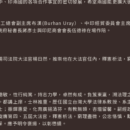
中、印兩國的各項合作事宜的密切發展，希望兩國能更擴大
會副主席布漢(Burhan Uray）、中印經貿委員會主席龐丘(
統府秘書長蔣彥士與印尼商會會長伍德祿在場作陪。
揚司法院大法官楊日然，推崇他在大法官任內，釋憲析法，
聰敏，性行純篤，持志力學，卓然有成。負笈東瀛，溯法理
。都講上庠，士林推重。歷任國立台灣大學法律系教授、系
士；振鐸惠愛，化育廣挹清芬。有教無類，杏壇留馨。嗣經
旋膺第四、五屆大法官，釋憲析法，窮理盡微，公忠恪慎，
深。應予明令褒揚，以彰懋績。