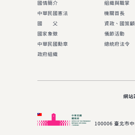
國情簡介
組織與職掌
中華民國憲法
機關首長
國 父
資政、國策
國家象徵
儀節活動
中華民國勳章
總統府法令
政府組織
網站
100006
臺北市中