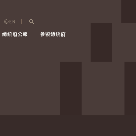
EN
字級選單
展開關鍵字搜尋
總統府公報
參觀總統府
健康台灣推動委員會
總統令
蕭美琴副總統
建築風華
全社會
每日活
行憲後
總統府
外交
網路相簿
國防