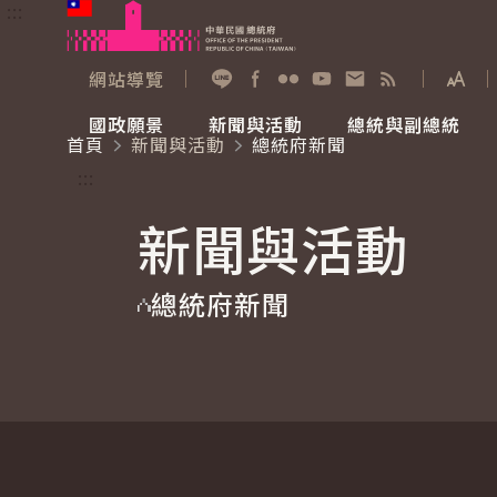
:::
跳到主要內容
中華民國總統府
網站導覽
展開
加入好友
Facebook
Flickr
YouTube
寫信給總統
RSS
國政願景
新聞與活動
總統與副總統
首頁
新聞與活動
總統府新聞
國政願景
新聞與活動
總統與副總統
參觀總統府
:::
新聞與活動
國家氣候變遷對策委員會
總統府新聞
賴清德總統
參觀資訊
總統府新聞
重要談話
影音頻道