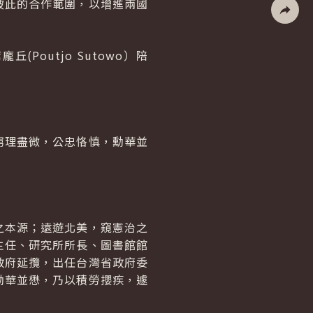
彼此的合作範圍，以增進兩國
社群分
Poutjo Sutowo）陪
窮理盡微，公忠恪慎，勳華並
之本源；遠遊北美，窺憲治之
主任、研究所所長、圖書館館
政府延攬，出任台灣省政府委
勳華並懋，乃以積勞攖疾，遽