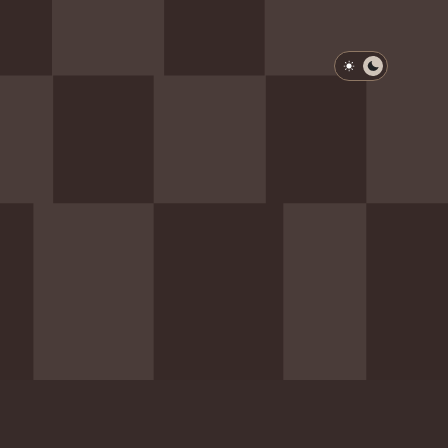
淺色模式
深色模式
防衛韌性委員會
動行程
歷任總統與副總統
展覽