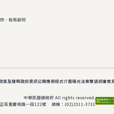
顧問、戰略顧問
政策及聲明
政府資訊公開
應用程式介面
陽光法案
雙語詞彙
常
中華民國總統府 All rights reserved.
正區重慶南路一段122號
總機：
(02)2311-3731