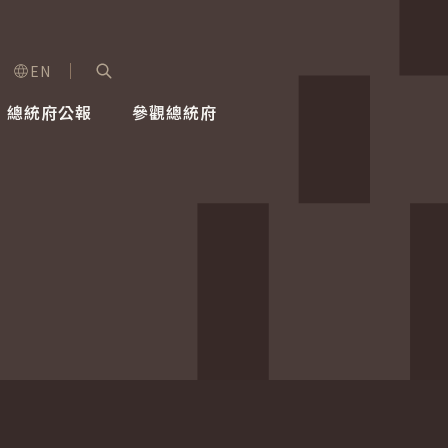
EN
字級選單
展開關鍵字搜尋
總統府公報
參觀總統府
健康台灣推動委員會
總統令
蕭美琴副總統
建築風華
全社會
每日活
行憲後
總統府
外交
網路相簿
國防