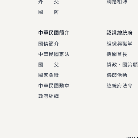
外 交
網路相簿
國 防
中華民國簡介
認識總統府
國情簡介
組織與職掌
中華民國憲法
機關首長
國 父
資政、國策
國家象徵
儀節活動
中華民國勳章
總統府法令
政府組織