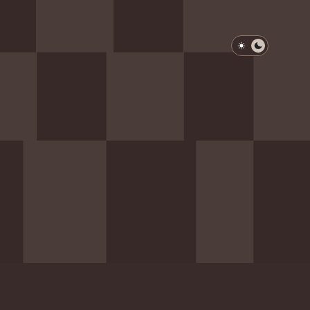
淺色模式
深色模式
防衛韌性委員會
動行程
歷任總統與副總統
展覽