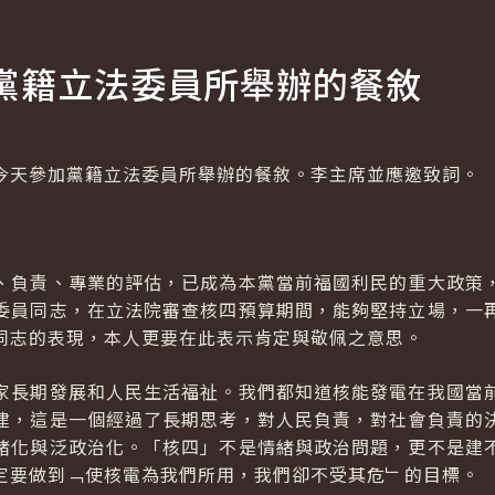
黨籍立法委員所舉辦的餐敘
今天參加黨籍立法委員所舉辦的餐敘。李主席並應邀致詞。
、負責、專業的評估，已成為本黨當前福國利民的重大政策
委員同志，在立法院審查核四預算期間，能夠堅持立場，一
同志的表現，本人更要在此表示肯定與敬佩之意思。
家長期發展和人民生活福祉。我們都知道核能發電在我國當
建，這是一個經過了長期思考，對人民負責，對社會負責的
緒化與泛政治化。「核四」不是情緒與政治問題，更不是建
定要做到﹁使核電為我們所用，我們卻不受其危﹂的目標。