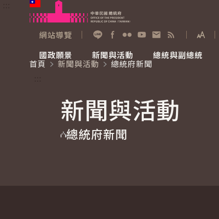
:::
跳到主要內容
中華民國總統府
網站導覽
展開
加入好友
Facebook
Flickr
YouTube
寫信給總統
RSS
國政願景
新聞與活動
總統與副總統
首頁
新聞與活動
總統府新聞
國政願景
新聞與活動
總統與副總統
參觀總統府
:::
新聞與活動
國家氣候變遷對策委員會
總統府新聞
賴清德總統
參觀資訊
總統府新聞
重要談話
影音頻道