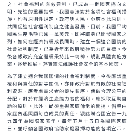
之，社會福利的有效建制，已成為一個國家邁向文
明、先進的重要指標。我國憲法對於各項社會福利措
施，均有原則性規定。政府與人民，亟應本此原則，
共同促進社會福利制度之健全發展。目前，我國平均
國民生產毛額已逾一萬美元，即將躋身已開發國家之
列，如何在經濟持續成長同時，建立一個適合國情的
社會福利制度，已為近年來政府積極努力的目標。今
後各級政府允宜繼續秉持此一精神，規劃具體實施方
案，逐步推展，落實憲法維護社會安全的基本國策。
為了建立適合我國國情的社會福利制度，今後應該重
權利與責任的對等關係，亦即政府對於有限的社會福
利資源，應考慮需求者的優先順序，俾做合理公平的
分配，對於有經濟生產能力者的福利，應採取互助自
助的原則。此外，尚須重視家庭倫常的闡揚，倡導由
家庭負起照顧每位成員的責任。觀諸聯合國宣告一九
九四年為國際家庭年，每年五月十五日為國際家庭
日，並呼籲各國政府協助家庭發揮功能的各項宣示，