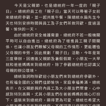
今天是父親節，也是總統府一年一度的「親子
日」，總統府員工在「親子日」當天可以帶著子女前
來總統府參觀，並一起共進午餐。陳總統水扁先生今
天也特別安排時間與員工及子女們茶敘同歡，度過溫
馨、愉快的一天。
由於總統府安全維護需要，總統府不若一般機關
平時可以自由進出，總統府為了增進員工親子間關
係，也讓小朋友們瞭解父母親的工作情形，更能體恤
父母親的辛勞，因此規劃「親子日」活動，今年是第
三度舉辦，因適逢父親節及暑假假期，小朋友一大早
就和爸爸媽媽來到總統府，除了參觀總統府也認識父
母親的辦公環境。
總統致詞時除歡迎小朋友們來到總統府參觀外，
也祝福全國的父親們佳節愉快，家庭幸福美滿。總統
表示，在父親節與府內員工及大小朋友們聚會，心中
感到特別高興。尤其小朋友們在爸爸媽媽的精心打扮
下，盛裝來到總統府，顯得更為可愛。總統也希望大
小朋友們今天來到總統府，不僅認識父母親的工作環