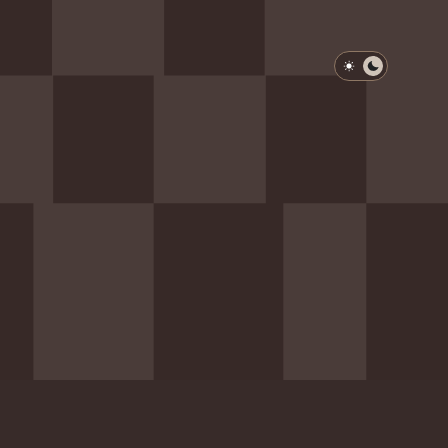
淺色模式
深色模式
防衛韌性委員會
動行程
歷任總統與副總統
展覽