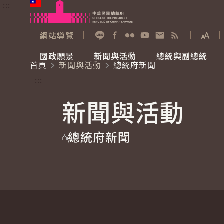
:::
跳到主要內容
中華民國總統府
網站導覽
展開
加入好友
Facebook
Flickr
YouTube
寫信給總統
RSS
國政願景
新聞與活動
總統與副總統
首頁
新聞與活動
總統府新聞
國政願景
新聞與活動
總統與副總統
參觀總統府
:::
新聞與活動
國家氣候變遷對策委員會
總統府新聞
賴清德總統
參觀資訊
總統府新聞
重要談話
影音頻道