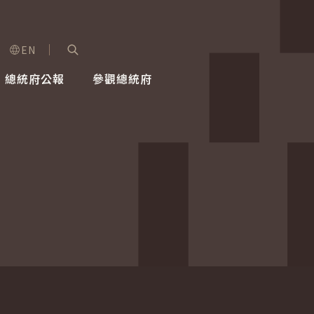
EN
字級選單
展開關鍵字搜尋
總統府公報
參觀總統府
健康台灣推動委員會
總統令
蕭美琴副總統
建築風華
全社會
每日活
行憲後
總統府
外交
網路相簿
國防