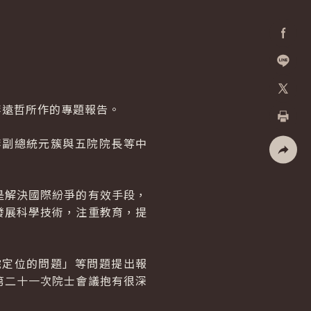
Facebo
加入好
李遠哲所作的專題報告。
X
列印
李副總統元簇與五院院長等中
社群分
是解決國際紛爭的有效手段，
發展科學技術，注重教育，提
院定位的問題」等問題提出報
第二十一次院士會議抱有很深