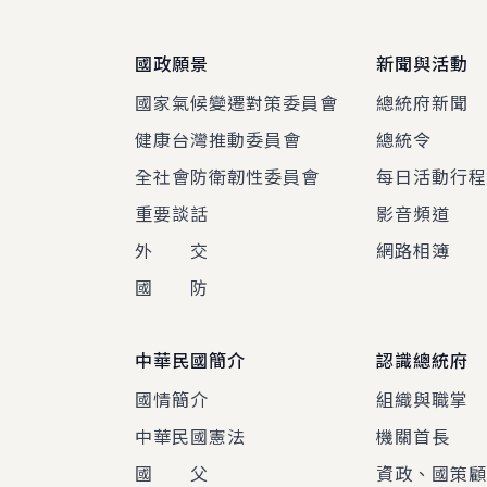
國政願景
新聞與活動
國家氣候變遷對策委員會
總統府新聞
健康台灣推動委員會
總統令
全社會防衛韌性委員會
每日活動行
重要談話
影音頻道
外 交
網路相簿
國 防
中華民國簡介
認識總統府
國情簡介
組織與職掌
中華民國憲法
機關首長
國 父
資政、國策