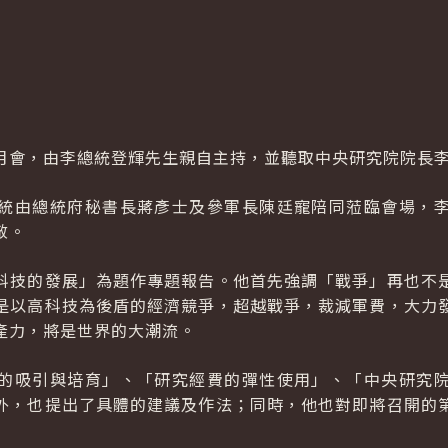
月會，由李總統登輝先生親自主持，並聽取中央研究院院長
統由總統府秘書長蔣彥士及參軍長陳廷寵陪同蒞臨會場，
敬。
科技的發展」為題作專題報告。他首先強調「戰爭」再也不
是以高科技為後盾的經濟競爭，超越戰爭，裁減軍費，大力
產力，將是世界的大潮流。
的吸引與培育」、「研究經費的彈性使用」、「中央研究
外，也提出了具體的建議及作法；同時，他也對即將召開的