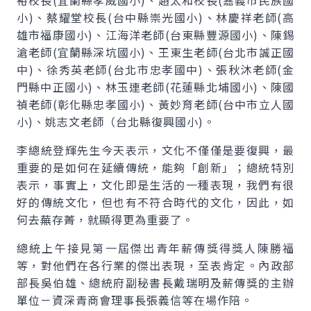
裕校長(宜蘭縣孝威國小)、趙太和校長(嘉義市民族國
小)、蔡耀堂校長(台中縣崇光國小)、林慶祥老師(高
雄市福康國小)、江海洋老師(台東縣豐源國小)、陳錫
滄老師(宜蘭縣深坑國小)、王東生老師(台北市誠正國
中)、徐秀英老師(台北市忠孝國中)、張秋沐老師(金
門縣中正國小)、林玉連老師(花蓮縣北埔國小)、陳國
禎老師(彰化縣忠孝國小)、黃妙育老師(台中市立人國
小)、姚志文老師（台北縣復興國小)。
李總統登輝先生今天表示，文化不僅僅是要復興，最
重要的是如何在延續傳統，能夠「創新」；總統特別
表示，事實上，文化即是生活的一種表現，我們有很
好的傳統文化，但也有不符合時代的文化，因此，如
何去蕪存菁，就顯得更為重要了。
總統上午接見第一屆傑出青年薪傳獎得獎人陳勝福
等，對他們在各行業的傑出表現，至表肯定。內政部
部長吳伯雄、總統府副秘書長戴瑞明及薪傳獎的主辦
單位－資深青商會理事長張義信等在場作陪。