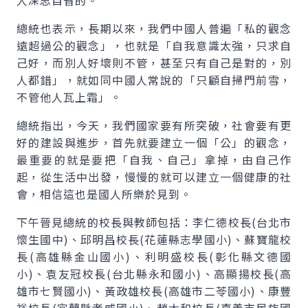
人深思自省的。
總統也表示，長期以來，我們中國人普遍「私的觀念
遠超過公的觀念」，也就是「自我意識太強，只求自
己好，而別人好壞則不管，甚至只有自己是對的，別
人都錯」，就如同中國人常說的「只顧自掃門前雪，
不管他人瓦上霜」。
總統指出，今天，我們國家要有所突破，社會要有更
好的建設與進步，首先就要建立一個「公」的觀念，
最重要的就是要把「自我、自己」拿掉，由自己作
起，從生活中出發，慢慢的就可以建立一個健康的社
會，相信這也是國人所樂於見到。
下午晉見總統的校長與教師包括：李仁德校長(台北市
懷生國中)、邱明昌校長(花蓮縣志學國小)、蘇寶龍校
長(高雄縣金山國小)、利明盛校長(彰化縣文德國
小)、袁友冠校長(台北縣永和國小)、高顯揚校長(高
雄市七賢國小)、黃政雄校長(高雄市二苓國小)、康豐