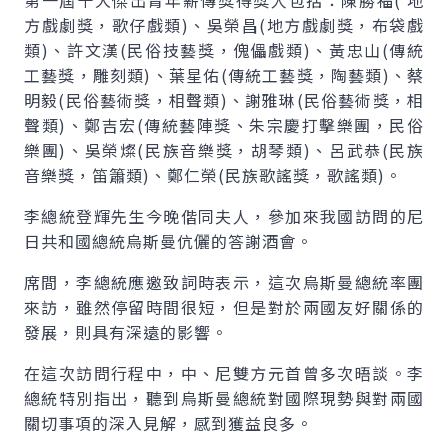
第一屆十大傑出青年薪傳獎得獎人包括：陳勝福( 地
方戲劇獎，歌仔戲類)、吳榮昌(地方戲劇獎，布袋戲
類)、許文漢(民俗技藝獎，傀儡戲類)、黃忠山(傳統
工藝獎，雕刻類)、葉星佑(傳統工藝獎，陶藝類)、蔡
明毅(民俗藝術獎，相聲類)、謝雅琳(民俗藝術獎，相
聲類)、鄭吉宏(傳統藝陣獎、朱宗慶打擊樂團，民俗
樂團)、吳榮燦(民族音樂獎，胡琴類)、呂武恭(民族
音樂獎，笛簫類)、鄭仁榮(民族歌謠獎，歌謠類)。
李總統登輝先生今晚偕同夫人，參加來我國訪問的尼
日共和國總統烏斯曼伉儷的答謝酒會。
席間，李總統應邀致詞時表示，這次烏斯曼總統率團
來訪，雖然停留時間很短，但是對於兩國友好關係的
發展，則具有深遠的影響。
在這次訪問行程中，中、尼雙方元首曾多次晤談。李
總統特別指出，聽到烏斯曼總統對國際現勢與對兩國
關切事項的深入見解，感到獲益良多。