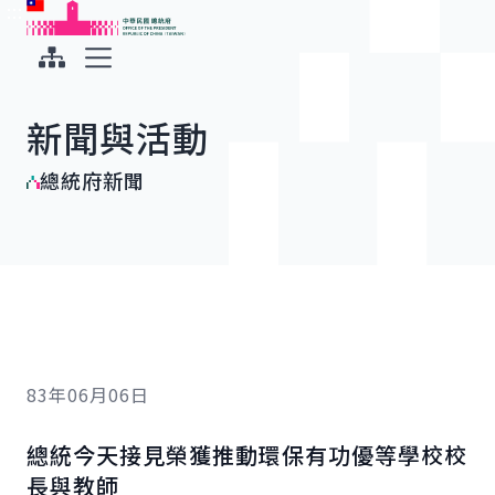
:::
:::
跳到主要內容
中華民國總統府
展開選單
新聞與活動
總統府新聞
83年06月06日
總統今天接見榮獲推動環保有功優等學校校
長與教師