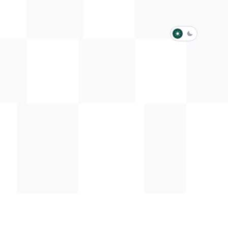
淺色模式
深色模式
防衛韌性委員會
動行程
歷任總統與副總統
展覽