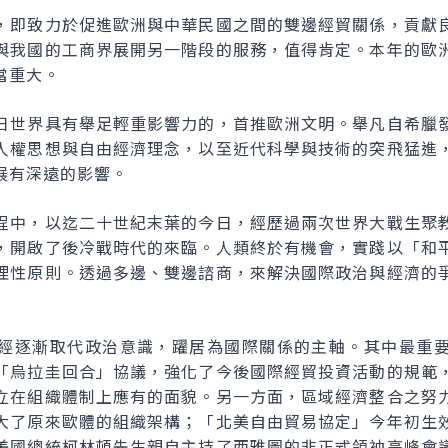
，即致力於促進歐洲與中華民國之間的雙邊經貿關係，貢獻
與我國的工商界展開另一階段的服務，值得肯定。本年的歐
當重大。
日世界具有舉足輕重影響力的，首推歐洲文明。舉凡自希臘
人權思想與自由經濟理念，以至近代科學與技術的突飛猛進
展有深遠的影響。
程中，以迄二十世紀末葉的今日，經歷過兩次世界大戰生聚
，開啟了後冷戰時代的來臨。人類終於有機會，實踐以「和
理性原則。透過多邊、雙邊諮商，來解決國際政治與經濟的
經逐漸取代政治意識，躍居為國際關係的主軸。其中最重
「烏拉圭回合」協議，強化了今後國際經貿投資活動的規範
立在組織體制上應有的面貌。另一方面，區域經濟整合之努
大了原來歐體的組織架構；「北美自由貿易協定」今年初生
美國總統柯林頓先生親自主持了西雅圖的非正式領袖高峰會