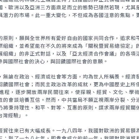
國、歐洲以及亞洲三方面鼎足而立的態勢已隱然若現，尤其
具潛力的市場。此一重大變化，不但成為各國注意的焦點，
的原則，願與全世界所有愛好自由的國家共同合作，追求和
際組織，並希望能在不久的將來成為「關稅暨貿易總協定」
展組織」的非正式對話，以及「亞太經濟合作會議」的各項
參與國際社會的決心，與回饋國際社會的意願。
，無論在政治、經濟或社會等方面，均為世人所稱羨。經濟
回饋國際社會；而民主政治改革的成就，更為中國歷史上所
進程，逐步開放兩岸民間往來，使探親、經貿、文化、學
性的會談培養互信。然而，中共當局不願正視兩岸分裂、分
仍將秉持理性、和平、對等、互惠的原則，謀求兩岸經貿關
台灣經驗」。
經貿往來已有大幅成長。一九八四年，我國對歐洲的貿易額
三；到了一九八七年，即貴會成立的前一年，我國對歐洲貿