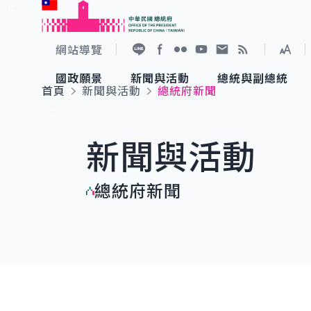
:::
跳到主要內容
中華民國總統府
網站導覽
展開
加入好友
Facebook
Flickr
YouTube
寫信給總統
RSS
國政願景
新聞與活動
總統與副總統
首頁
新聞與活動
總統府新聞
國政願景
新聞與活動
總統與副總統
參觀總統府
:::
新聞與活動
國家氣候變遷對策委員會
總統府新聞
賴清德總統
參觀資訊
總統府新聞
重要談話
影音頻道