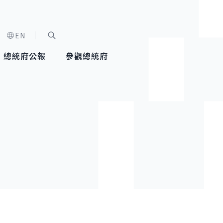
EN
字級選單
展開關鍵字搜尋
總統府公報
參觀總統府
健康台灣推動委員會
總統令
蕭美琴副總統
建築風華
全社會
每日活
行憲後
總統府
外交
網路相簿
國防