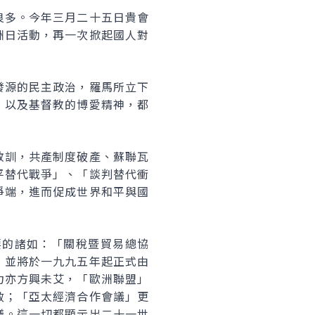
良多。今年三月二十五日貴會
洲日活動，再一次掀起國人對
發源的民主政治，羅馬所立下
，以及基督教的博愛精神，都
教訓，共產制度破產、蘇聯瓦
平替代戰爭」、「談判替代衝
爭端，進而促成世界和平與國
要的諸如：「關稅暨貿易總協
，並將於一九九五年起正式由
力亦方興未艾，「歐洲聯盟」
效；「亞太經濟合作會議」更
議。這一切都顯示出二十一世