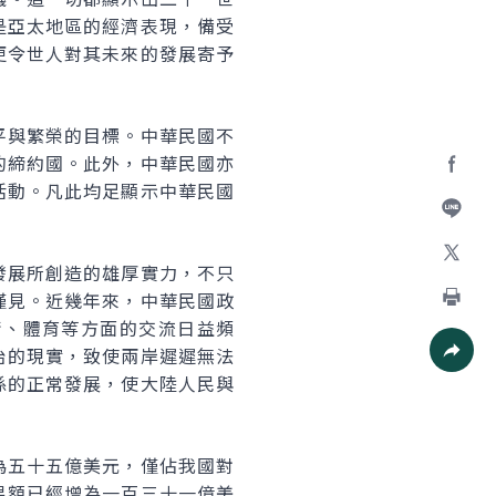
是亞太地區的經濟表現，備受
更令世人對其未來的發展寄予
平與繁榮的目標。中華民國不
的締約國。此外，中華民國亦
活動。凡此均足顯示中華民國
Facebo
加入好
發展所創造的雄厚實力，不只
X
僅見。近幾年來，中華民國政
術、體育等方面的交流日益頻
列印
治的現實，致使兩岸遲遲無法
係的正常發展，使大陸人民與
社群分
為五十五億美元，僅佔我國對
易額已經增為一百三十一億美