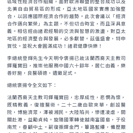
區域性經濟合作組織，面對歐洲聯盟的整合成功以及
北美自由貿易區的形成，亞太地區國家實應加強整
合，以因應國際經濟合作的趨勢。此次會議以「經濟
合作邁向繁榮」為主題，不但切合時宜，而且深具意
義。相信經由諸君經驗的交流與智慧的激盪，對亞太
地區的經濟整合與發展，必多獻替。茲值盛會，特申
賀忱。並祝大會圓滿成功！諸君健康快樂！
李總統登輝先生今天明令褒揚已故法蘭西裔天主教司
鐸羅寶田，推崇他服務中國六十餘年，居仁由義，樂
善好施，良醫碩德，遺徽足式。
總統褒揚令全文如下：
法蘭西裔天主教司鐸羅寶田，忠厚成性，悲憫為懷，
既精教義，復擅醫術。二十二歲由歐來華，創設醫
院，博施濟眾，澤被湘民。大陸陷共，慘遭凌虐，間
關赴港，益勵貞純。旋隨國軍轉徙越南富國島，于役
南荒，眷顧中土。嗣復振鐸金門，篳路藍縷，備歷艱