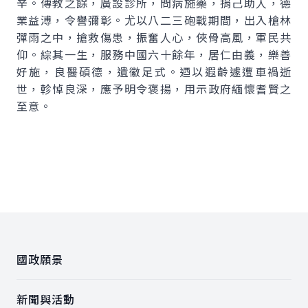
辛。傳教之餘，廣設診所，問病施藥，捐己助人，德
業益溥，令譽彌彰。尤以八二三砲戰期間，出入槍林
彈雨之中，搶救傷患，振奮人心，俠骨高風，軍民共
仰。綜其一生，服務中國六十餘年，居仁由義，樂善
好施，良醫碩德，遺徽足式。迺以遐齡遽遭車禍逝
世，軫悼良深，應予明令褒揚，用示政府緬懷耆賢之
至意。
:::
國政願景
新聞與活動