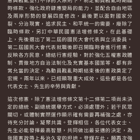
憲與戡亂並行不悖的大原則下，制定動員戡亂時期臨
時條款，強化政府肆應變局的能力，並配合自由地區
及兩岸形勢的發展四度修改，最後更以面對國家分
裂、分治現實，追求民主、和平統一的需要，廢除了
臨時條款，另訂中華民國憲法增修條文，在此基礎
上，先後選出了第二屆的國民大會代表與立法委員。
第二屆國民大會代表就職後即召開臨時會進行修憲，
反映各方民意，總結行憲經驗，對於強化五權憲政體
制、貫徹地方自治法制化及充實基本國策等，都有非
常允當的決定，為動員戡亂時期結束後的憲政奠定了
宏規。兩年以來，已經顯現重大成效，這些都是各位
代表女士、先生的辛勞與貢獻。
這次修憲，除了憲法增修條文第十二條第二項尚未決
定的總統、副總統選舉方式，必須處理外；若干民眾
關切，或體制實際運作顯示確有需要再補強之處，亦
待充分討論，凝聚共識。登輝相信，各位代表女士、
先生必能發揮最高智慧，共同做出最妥適的決定，為
我國憲政帶上長治久安的坦途。登輝在此，願再次強