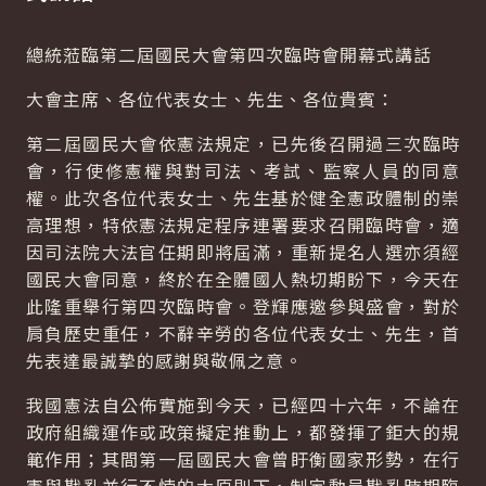
總統蒞臨第二屆國民大會第四次臨時會開幕式講話
大會主席、各位代表女士、先生、各位貴賓：
第二屆國民大會依憲法規定，已先後召開過三次臨時
會，行使修憲權與對司法、考試、監察人員的同意
權。此次各位代表女士、先生基於健全憲政體制的崇
高理想，特依憲法規定程序連署要求召開臨時會，適
因司法院大法官任期即將屆滿，重新提名人選亦須經
國民大會同意，終於在全體國人熱切期盼下，今天在
此隆重舉行第四次臨時會。登輝應邀參與盛會，對於
肩負歷史重任，不辭辛勞的各位代表女士、先生，首
先表達最誠摯的感謝與敬佩之意。
我國憲法自公佈實施到今天，已經四十六年，不論在
政府組織運作或政策擬定推動上，都發揮了鉅大的規
範作用；其間第一屆國民大會曾盱衡國家形勢，在行