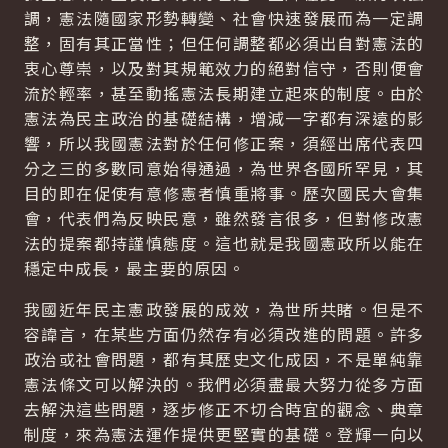
調，憲法隨國家形勢轉變、社會快速發展而為一定調
整，固有其正當性；但任何調整都必須出自對憲法的
衷心尊崇，以及對其規範效力的絕對信守，否則便會
流於輕率，甚至動搖憲法長期建立起來的制度。由於
憲法為民主政治的基礎結構，增減一字都有深遠的影
響，所以我國憲法對於任何修正案，須經出席代表四
分之三的多數同意始得通過，為世界各國所罕見，其
目的即在促使有意修憲者慎重將事。歷次國民大會集
會，代表們為反映民意，雖然發言很多，但對修改憲
法的提案都持謹慎態度。這也就是我國憲政所以能在
穩定中成長，最主要的原因。
我國近年民主憲政發展的成效，為世所共睹。但是不
容諱言，在某些方面仍然存有必須改進的問題。許多
政治或社會問題，都有其歷史文化成因，不是單純靠
憲法條文可以解決的。我們必須盡最大努力從多方面
去解決這些問題，逐步修正不切合時宜的觀念、典章
制度，來為憲法運作提供更堅實的基礎。登輝一向以