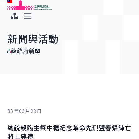
:::
:::
跳到主要內容
中華民國總統府
展開選單
新聞與活動
總統府新聞
83年03月29日
總統親臨主祭中樞紀念革命先烈暨春祭陣亡
將士典禮