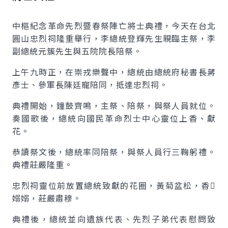
中樞紀念革命先烈暨春祭陣亡將士典禮，今天在台北
圓山忠烈祠隆重舉行，李總統登輝先生親臨主祭，李
副總統元簇先生與五院院長陪祭。
上午九時正，在崇戎樂聲中，總統由總統府秘書長蔣
彥士、參軍長陳廷寵陪同，抵達忠烈祠。
典禮開始，鐘鼓齊鳴，主祭、陪祭，與祭人員就位。
奏國歌後，總統向國民革命烈士中心靈位上香、獻
花。
恭讀祭文後，總統率同陪祭，與祭人員行三鞠躬禮。
典禮莊嚴隆重。
忠烈祠靈位前放置總統致獻的花圈，黃菊盆松，香
嫋嫋，莊嚴肅穆。
典禮後，總統並向遺族代表、先烈子弟代表慰問致