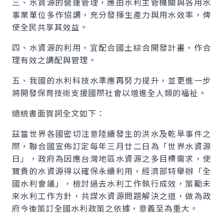
三、水資源的營運管理，應由水利主管機關與各用水
事業單位多作協調，充分發揮生產力與用水效率，俾
使全民共享其效益。
四、水資源的利用，宜配合國土綜合開發計畫，作合
理有效之調配與管理。
五、我國的水利科技水準應再努力提升，並更進一步
將開發保育技術支援國際社會以增進全人類的福祉。
總統書面賀詞全文如下：
茲當世界各國密切注意陸續發生的洪水及乾旱事件之
際，聯合國宣佈訂定每年三月廿二日為「世界水資源
日」，政府為因應台灣地區水資源之多目標需求，使
寶貴的水資源得以確保永續利用，經濟部特舉辦「全
國水利會議」，檢討過去水利工作執行成效，策勵未
來水利工作方針，共謀水資源問題解決之道，做為政
府今後策訂全國水利政策之依據，意義至為重大。