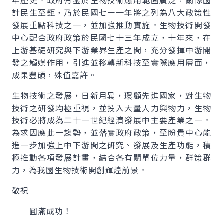
年歷史。政府有鑒於生物技術應用範圍廣泛，關係國
計民生至鉅，乃於民國七十一年將之列為八大政策性
發展重點科技之一，並加強推動實施。生物技術開發
中心配合政府政策於民國七十三年成立，十年來，在
上游基礎研究與下游業界生產之間，充分發揮中游開
發之觸媒作用，引進並移轉新科技至實際應用層面，
成果豐碩，殊值嘉許。
生物技術之發展，日新月異，環顧先進國家，對生物
技術之研發均極重視，並投入大量人力與物力，生物
技術必將成為二十一世紀經濟發展中主要產業之一。
為求因應此一趨勢，並落實政府政策，至盼貴中心能
進一步加強上中下游間之研究、發展及生產功能，積
極推動各項發展計畫，結合各有關單位力量，群策群
力，為我國生物技術開創輝煌前景。
敬祝
圓滿成功！