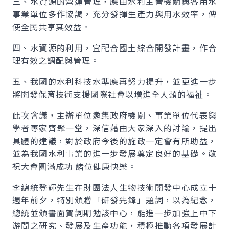
三、水資源的營運管理，應由水利主管機關與各用水
事業單位多作協調，充分發揮生產力與用水效率，俾
使全民共享其效益。
四、水資源的利用，宜配合國土綜合開發計畫，作合
理有效之調配與管理。
五、我國的水利科技水準應再努力提升，並更進一步
將開發保育技術支援國際社會以增進全人類的福祉。
此次會議，主辦單位邀集政府機關、事業單位代表與
學者專家齊聚一堂，深信藉由大家深入的討論，提出
具體的建議，對於政府今後的施政一定會有所助益，
並為我國水利事業的進一步發展奠定良好的基礎。敬
祝大會圓滿成功 諸位健康快樂。
李總統登輝先生在財團法人生物技術開發中心成立十
週年前夕，特別頒贈「研發先鋒」題詞，以為紀念，
總統並頒書面賀詞期勉該中心，能進一步加強上中下
游間之研究、發展及生產功能，積極推動各項發展計