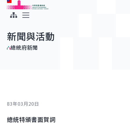
:::
:::
跳到主要內容
中華民國總統府
展開選單
新聞與活動
總統府新聞
83年03月20日
總統特頒書面賀詞